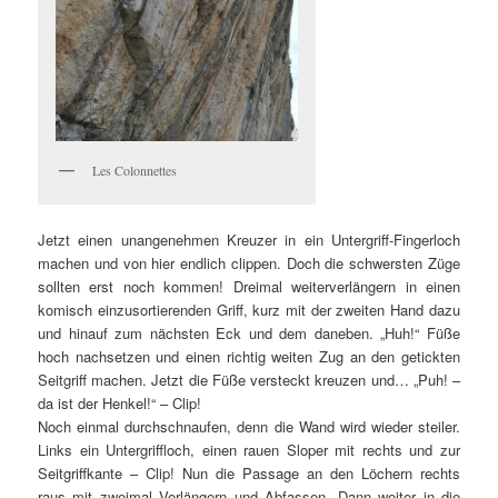
Les Colonnettes
Jetzt einen unangenehmen Kreuzer in ein Untergriff-Fingerloch
machen und von hier endlich clippen. Doch die schwersten Züge
sollten erst noch kommen! Dreimal weiterverlängern in einen
komisch einzusortierenden Griff, kurz mit der zweiten Hand dazu
und hinauf zum nächsten Eck und dem daneben. „Huh!“ Füße
hoch nachsetzen und einen richtig weiten Zug an den getickten
Seitgriff machen. Jetzt die Füße versteckt kreuzen und… „Puh! –
da ist der Henkel!“ – Clip!
Noch einmal durchschnaufen, denn die Wand wird wieder steiler.
Links ein Untergriffloch, einen rauen Sloper mit rechts und zur
Seitgriffkante – Clip! Nun die Passage an den Löchern rechts
raus mit zweimal Verlängern und Abfassen. Dann weiter in die