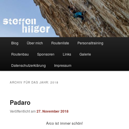
Zum
Zum
Kletterer – Routenbauer – Trainer
Inhalt
sekundären
wechseln
Inhalt
wechseln
Steffen Hilger
Hauptmenü
Blog
Über mich
Routenliste
Personaltraining
Routenbau
Sponsoren
Links
Galerie
Datenschutzerklärung
Impressum
ARCHIV FÜR DAS JAHR:
2018
Padaro
Veröffentlicht am
27. November 2018
Arco ist immer schön!