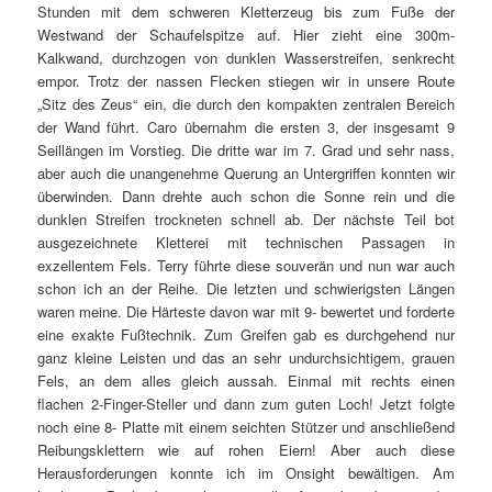
Stunden mit dem schweren Kletterzeug bis zum Fuße der
Westwand der Schaufelspitze auf. Hier zieht eine 300m-
Kalkwand, durchzogen von dunklen Wasserstreifen, senkrecht
empor. Trotz der nassen Flecken stiegen wir in unsere Route
„Sitz des Zeus“ ein, die durch den kompakten zentralen Bereich
der Wand führt. Caro übernahm die ersten 3, der insgesamt 9
Seillängen im Vorstieg. Die dritte war im 7. Grad und sehr nass,
aber auch die unangenehme Querung an Untergriffen konnten wir
überwinden. Dann drehte auch schon die Sonne rein und die
dunklen Streifen trockneten schnell ab. Der nächste Teil bot
ausgezeichnete Kletterei mit technischen Passagen in
exzellentem Fels. Terry führte diese souverän und nun war auch
schon ich an der Reihe. Die letzten und schwierigsten Längen
waren meine. Die Härteste davon war mit 9- bewertet und forderte
eine exakte Fußtechnik. Zum Greifen gab es durchgehend nur
ganz kleine Leisten und das an sehr undurchsichtigem, grauen
Fels, an dem alles gleich aussah. Einmal mit rechts einen
flachen 2-Finger-Steller und dann zum guten Loch! Jetzt folgte
noch eine 8- Platte mit einem seichten Stützer und anschließend
Reibungsklettern wie auf rohen Eiern! Aber auch diese
Herausforderungen konnte ich im Onsight bewältigen. Am