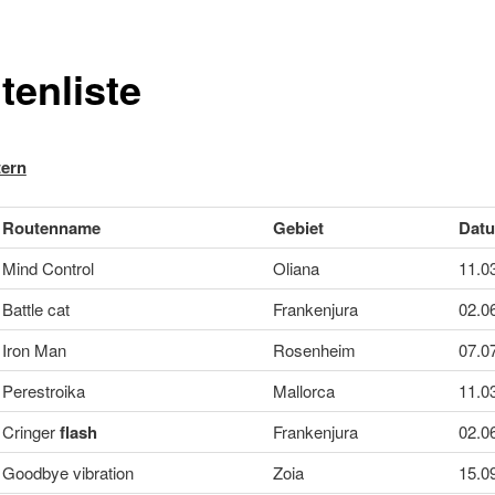
tenliste
tern
Routenname
Gebiet
Dat
Mind Control
Oliana
11.0
Battle cat
Frankenjura
02.0
Iron Man
Rosenheim
07.0
Perestroika
Mallorca
11.0
Cringer
flash
Frankenjura
02.0
Goodbye vibration
Zoia
15.0