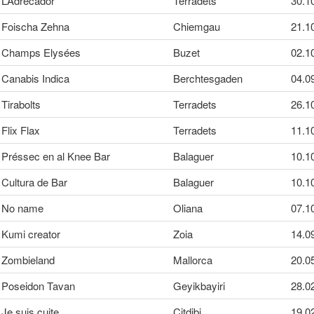
L’Adrecador
Terradets
30.1
Foischa Zehna
Chiemgau
21.1
Champs Elysées
Buzet
02.1
Canabis Indica
Berchtesgaden
04.0
Tirabolts
Terradets
26.1
Flix Flax
Terradets
11.1
Préssec en al Knee Bar
Balaguer
10.1
Cultura de Bar
Balaguer
10.1
No name
Oliana
07.1
Kumi creator
Zoia
14.0
Zombieland
Mallorca
20.0
Poseidon Tavan
Geyikbayiri
28.0
Je suis cuite
Citdibi
19.0