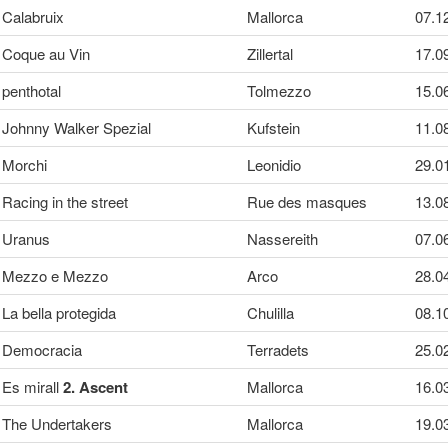
Calabruix
Mallorca
07.1
Coque au Vin
Zillertal
17.0
penthotal
Tolmezzo
15.0
Johnny Walker Spezial
Kufstein
11.0
Morchi
Leonidio
29.0
Racing in the street
Rue des masques
13.0
Uranus
Nassereith
07.0
Mezzo e Mezzo
Arco
28.0
La bella protegida
Chulilla
08.1
Democracia
Terradets
25.0
Es mirall
2. Ascent
Mallorca
16.0
The Undertakers
Mallorca
19.0