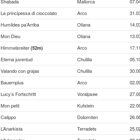
Shabada
Mallorca
07.0
La principessa di cioccolato
Arco
31.0
Humildes pa’Arriba
Oliana
14.0
Mon Dieu
Oliana
13.0
Himmelsreiter
(52m)
Arco
17.1
Eterna juventud
Chulilla
05.1
Valando con grajas
Chulilla
30.0
Bauernplus
Arco
02.0
Lucy’s Fortschritt
Voralpsee
27.0
Mon petit
Kufstein
22.0
Calippo
Dolomiten
26.0
L’Anarkista
Terradets
25.0