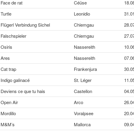
Face de rat
Céüse
18.0
Turtle
Leonidio
31.0
Flügerl Verbindung Sichel
Chiemgau
28.0
Falschspieler
Chiemgau
27.0
Osiris
Nassereith
10.0
Ares
Nassereith
07.0
Cat trap
Frankenjura
30.0
Indigo galinacé
St. Léger
11.0
Deviens ce que tu hais
Castellon
04.0
Open Air
Arco
26.0
Mordillo
Voralpsee
20.0
M&M’s
Mallorca
09.0