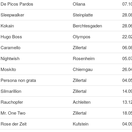
De Picos Pardos
Oliana
07.1
Sleepwalker
Steinplatte
28.0
Kokain
Berchtesgaden
28.0
Hugo Boss
Olympos
22.0
Caramello
Zillertal
06.0
Nightwish
Rosenheim
05.0
Moskito
Chiemgau
26.0
Persona non grata
Zillertal
04.0
Silmarillion
Zillertal
14.0
Rauchopfer
Achleiten
13.1
Mr. One Two
Zillertal
18.0
Rose der Zeit
Kufstein
04.0