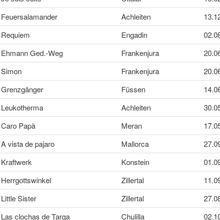
Feuersalamander
Achleiten
13.1
Requiem
Engadin
02.0
Ehmann Ged.-Weg
Frankenjura
20.0
Simon
Frankenjura
20.0
Grenzgänger
Füssen
14.0
Leukotherma
Achleiten
30.0
Caro Papà
Meran
17.0
A vista de pajaro
Mallorca
27.0
Kraftwerk
Konstein
01.0
Herrgottswinkel
Zillertal
11.0
Little Sister
Zillertal
27.0
Las clochas de Targa
Chulilla
02.1