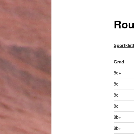
Rou
Sportklet
Grad
8c+
8c
8c
8c
8b+
8b+