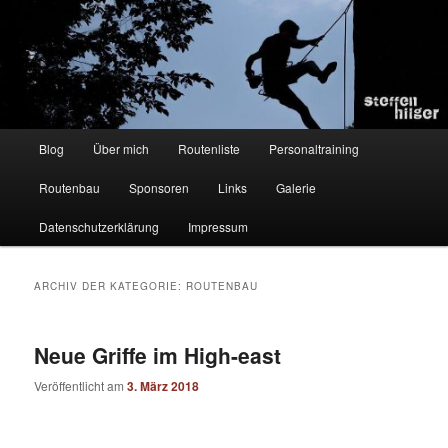
Zum
Zum
Kletterer – Routenbauer – Trainer
Inhalt
sekundären
wechseln
Inhalt
wechseln
Steffen Hilger
Hauptmenü
Blog
Über mich
Routenliste
Personaltraining
Routenbau
Sponsoren
Links
Galerie
Datenschutzerklärung
Impressum
ARCHIV DER KATEGORIE:
ROUTENBAU
Neue Griffe im High-east
Veröffentlicht am
3. März 2018