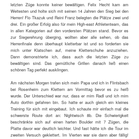
letzten Züge konnte keiner bewältigen. Felix Hecht kam am
Weitesten und holte sich mit seinen 14 Jahren den Sieg bei den
Herren! Flo Tkazuk und Reini Franz belegten die Plätze zwei und
drei. Ein großer Erfolg also für mein High-east Athletenteam, das
in allen Kategorien auf den vordersten Plätzen stand. Bevor es
zur Siegerehrung überging, wollten aber alle sehen, ob das
Herrenfinale denn überhaupt kletterbar ist und so forderten sie
mich unter Klatschen auf, meine Kletterschuhe anzuziehen.
Dann demonstrierte ich, dass auch die letzten Züge zu
bewältigen sind. Das gemütliche Grillen danach ließ einen
schönen Tag perfekt ausklingen.
Am nächsten Morgen trafen sich mein Papa und ich in Flintsbach
bei Rosenheim zum Klettern am Vormittag bevor es zu heiß
wurde. Der Unterschied war nur, dass er mim Radl und ich mim
Auto dorthin gefahren bin. So hatte er auch gleich ein kleines
Training für sich mit eingebaut. Ich schaute mir einfach mal die
schwerste Route dort an: Nightwisch 8b. Die Schwierigkeit
beschränkte sich auf einen harten Boulder mit 7 Zügen, die
Platte davor war deutlich leichter. Und fast hätte ich die Tour im
zweiten Versuch geklettert. Im Vierten war sie dann aber fällig!