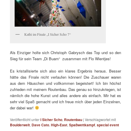
Kathi im Finale „I Sicher Scho 7“
Als Einziger holte sich Christoph Gabrysch das Top und so den
Sieg für sein Team „Di Buam“ zusammen mit Flo Wientjes!
Es kristallisierte sich also ein klares Ergebnis heraus. Besser
hätte das Finale nicht verlaufen können! Die Zuschauer waren
aus dem Häuschen und vollkommen begeistert! Ich bin höchst
zufrieden mit meinem Routenbau. Das genau so hinzukriegen, ist
nämlich die hohe Kunst und alles andere als einfach. Mir hat es
sehr viel Spaß gemacht und ich freue mich über jeden Einzelnen,
der dabei war!
Veröffentlicht unter
I Sicher Scho
,
Routenbau
|
Verschlagwortet mit
Boulderwelt
,
Dave Cato
,
High-East
,
Spaßwettkampf
,
special event