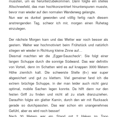
mussten, um es herunterzubekommen. Dann folgte ein steiles
Altschneefeld, das man hochkonzentriert hinunterspuren musste,
bevor man wieder auf den normalen Wanderweg gelangte.
Nun war es dunkel geworden und völlig fertig nach diesem
anstrengenden Tag, schwor ich mir, morgen einen Ruhetag
einzulegen.
Der nächste Morgen kam und das Wetter war noch besser als
gestern. Walter war hochmotiviert beim Frühstück und natürlich
stiegen wir wieder in Richtung kleine Zinne auf…
Diesmal machten wir die „Egger-Sauscheck“. Sie folgt einer
langen Schuppe durch die sonnige Südwand. Das war definitiv
von Vorteil, denn im Schatten wird es auf knappen 3000 Metern
Höhe ziemlich kalt. Die schwerste Stelle (6+) war super
abgesichert und gut zu klettern. Viel gemeiner fand ich die
extrem brüchige Schuppe, in der man leider auch nicht ganz
optimal, mobile Sachen legen konnte. Da hilft dann nur den
festen Griff zu finden und nicht all zu stark dranzuziehen.
Daraufhin folgte ein glatter Kamin, durch den wir mit Rucksack
gerade so durchpassten. Das war schon ein unangenehmes
Gefühl, aber es wird noch besser!
Nach 30 Metern war ein Stand mit 2 Haken im Topo