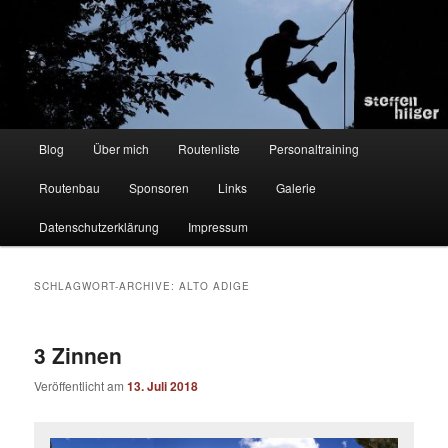
Zum
Zum
Kletterer – Routenbauer – Trainer
Inhalt
sekundären
wechseln
Inhalt
wechseln
Steffen Hilger
Hauptmenü
Blog
Über mich
Routenliste
Personaltraining
Routenbau
Sponsoren
Links
Galerie
Datenschutzerklärung
Impressum
SCHLAGWORT-ARCHIVE:
ALTO ADIGE
3 Zinnen
Veröffentlicht am
13. Juli 2018