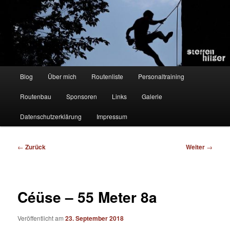
Zum
Kletterer – Routenbauer – Trainer
Inhalt
wechseln
Steffen Hilger
Hauptmenü
Blog
Über mich
Routenliste
Personaltraining
Routenbau
Sponsoren
Links
Galerie
Datenschutzerklärung
Impressum
Beitragsnavigation
←
Zurück
Weiter
→
Céüse – 55 Meter 8a
Veröffentlicht am
23. September 2018