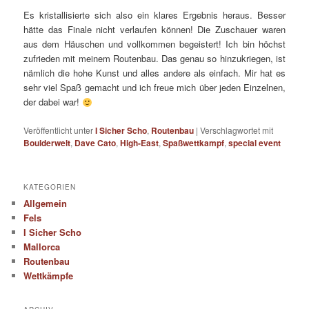
Es kristallisierte sich also ein klares Ergebnis heraus. Besser
hätte das Finale nicht verlaufen können! Die Zuschauer waren
aus dem Häuschen und vollkommen begeistert! Ich bin höchst
zufrieden mit meinem Routenbau. Das genau so hinzukriegen, ist
nämlich die hohe Kunst und alles andere als einfach. Mir hat es
sehr viel Spaß gemacht und ich freue mich über jeden Einzelnen,
der dabei war!
Veröffentlicht unter
I Sicher Scho
,
Routenbau
|
Verschlagwortet mit
Boulderwelt
,
Dave Cato
,
High-East
,
Spaßwettkampf
,
special event
KATEGORIEN
Allgemein
Fels
I Sicher Scho
Mallorca
Routenbau
Wettkämpfe