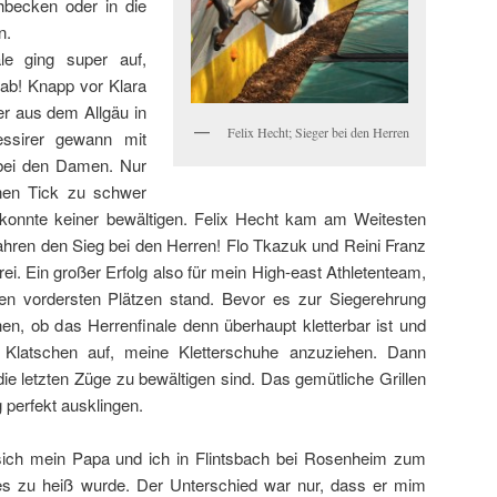
hbecken oder in die
n.
le ging super auf,
gab! Knapp vor Klara
er aus dem Allgäu in
Felix Hecht; Sieger bei den Herren
essirer gewann mit
 bei den Damen. Nur
inen Tick zu schwer
 konnte keiner bewältigen. Felix Hecht kam am Weitesten
Jahren den Sieg bei den Herren! Flo Tkazuk und Reini Franz
rei. Ein großer Erfolg also für mein High-east Athletenteam,
den vordersten Plätzen stand. Bevor es zur Siegerehrung
hen, ob das Herrenfinale denn überhaupt kletterbar ist und
 Klatschen auf, meine Kletterschuhe anzuziehen. Dann
ie letzten Züge zu bewältigen sind. Das gemütliche Grillen
 perfekt ausklingen.
ich mein Papa und ich in Flintsbach bei Rosenheim zum
es zu heiß wurde. Der Unterschied war nur, dass er mim