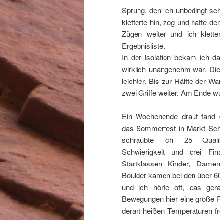
Sprung, den ich unbedingt sch
kletterte hin, zog und hatte d
Zügen weiter und ich klette
Ergebnisliste.
In der Isolation bekam ich 
wirklich unangenehm war. Die 
leichter. Bis zur Hälfte der W
zwei Griffe weiter. Am Ende wu
Ein Wochenende drauf fand 
das Sommerfest in Markt Schw
schraubte ich 25 Quali
Schwierigkeit und drei Fina
Startklassen Kinder, Dame
Boulder kamen bei den über 6
und ich hörte oft, das gera
Bewegungen hier eine große Ro
derart heißen Temperaturen fre