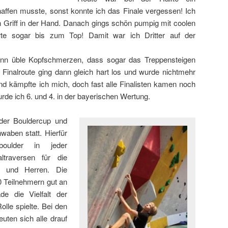
affen musste, sonst konnte ich das Finale vergessen! Ich
en Griff in der Hand. Danach gings schön pumpig mit coolen
rte sogar bis zum Top! Damit war ich Dritter auf der
dann üble Kopfschmerzen, dass sogar das Treppensteigen
Finalroute ging dann gleich hart los und wurde nichtmehr
and kämpfte ich mich, doch fast alle Finalisten kamen noch
rde ich 6. und 4. in der bayerischen Wertung.
der Bouldercup und
aben statt. Hierfür
boulder in jeder
ltraversen für die
n und Herren. Die
0 Teilnehmern gut an
de die Vielfalt der
lle spielte. Bei den
uten sich alle drauf