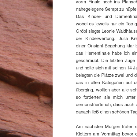
vorm Finale noch ins Plansc
nahegelegene Sempt zu hüpfe
Das Kinder- und Damenfina
wobei es jeweils nur ein Top 
Gröbl siegte Leonie Waldhäus
der Kinderwertung. Julia Kr
einer Onsight-Begehung klar
das Herrenfinale habe ich e
geschraubt. Die letzten Züge
und holte sich mit seinen 14 
belegten die Plätze zwei und d
das in allen Kategorien auf 
überging, wollten aber alle se
so forderten sie mich unter
demonstrierte ich, dass auch d
danach ließ einen schönen Tag
Am nächsten Morgen trafen s
Klettern am Vormittag bevor 