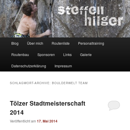
Zum
Zum
Kletterer – Routenbauer – Trainer
Inhalt
sekundären
wechseln
Inhalt
wechseln
Steffen Hilger
Hauptmenü
Blog
Über mich
Routenliste
Personaltraining
Routenbau
Sponsoren
Links
Galerie
Datenschutzerklärung
Impressum
SCHLAGWORT-ARCHIVE:
BOULDERWELT TEAM
Tölzer Stadtmeisterschaft
2014
Veröffentlicht am
17. Mai 2014