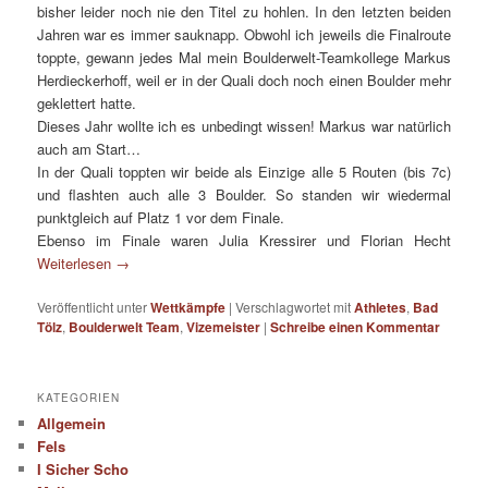
bisher leider noch nie den Titel zu hohlen. In den letzten beiden
Jahren war es immer sauknapp. Obwohl ich jeweils die Finalroute
toppte, gewann jedes Mal mein Boulderwelt-Teamkollege Markus
Herdieckerhoff, weil er in der Quali doch noch einen Boulder mehr
geklettert hatte.
Dieses Jahr wollte ich es unbedingt wissen! Markus war natürlich
auch am Start…
In der Quali toppten wir beide als Einzige alle 5 Routen (bis 7c)
und flashten auch alle 3 Boulder. So standen wir wiedermal
punktgleich auf Platz 1 vor dem Finale.
Ebenso im Finale waren Julia Kressirer und Florian Hecht
Weiterlesen
→
Veröffentlicht unter
Wettkämpfe
|
Verschlagwortet mit
Athletes
,
Bad
Tölz
,
Boulderwelt Team
,
Vizemeister
|
Schreibe einen Kommentar
KATEGORIEN
Allgemein
Fels
I Sicher Scho