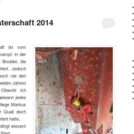
Z
sterschaft 2014
haft ist vom
kampf. In der
 Boulder, die
ttert. Jedoch
 noch nie den
 beiden Jahren
Obwohl ich
 gewann jedes
llege Markus
er Quali doch
tert hatte.
dingt wissen!
 Start…