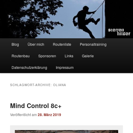
Zum
Zum
Kletterer – Routenbauer – Trainer
Inhalt
sekundären
wechseln
Inhalt
wechseln
Steffen Hilger
Hauptmenü
Blog
Über mich
Routenliste
Personaltraining
Routenbau
Sponsoren
Links
Galerie
Datenschutzerklärung
Impressum
SCHLAGWORT-ARCHIVE:
OLIANA
Mind Control 8c+
Veröffentlicht am
28. März 2019