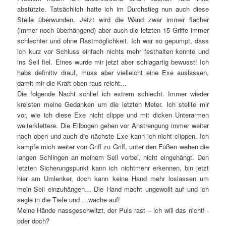
abstützte. Tatsächlich hatte ich im Durchstieg nun auch diese
Stelle überwunden. Jetzt wird die Wand zwar immer flacher
(immer noch überhängend) aber auch die letzten 15 Griffe immer
schlechter und ohne Rastmöglichkeit. Ich war so gepumpt, dass
ich kurz vor Schluss einfach nichts mehr festhalten konnte und
ins Seil fiel. Eines wurde mir jetzt aber schlagartig bewusst! Ich
habs definitiv drauf, muss aber vielleicht eine Exe auslassen,
damit mir die Kraft oben raus reicht…
Die folgende Nacht schlief ich extrem schlecht. Immer wieder
kreisten meine Gedanken um die letzten Meter. Ich stellte mir
vor, wie ich diese Exe nicht clippe und mit dicken Unterarmen
weiterklettere. Die Ellbogen gehen vor Anstrengung immer weiter
nach oben und auch die nächste Exe kann ich nicht clippen. Ich
kämpfe mich weiter von Griff zu Griff, unter den Füßen wehen die
langen Schlingen an meinem Seil vorbei, nicht eingehängt. Den
letzten Sicherungspunkt kann ich nichtmehr erkennen, bin jetzt
hier am Umlenker, doch kann keine Hand mehr loslassen um
mein Seil einzuhängen… Die Hand macht ungewollt auf und ich
segle in die Tiefe und …wache auf!
Meine Hände nassgeschwitzt, der Puls rast – ich will das nicht! -
oder doch?