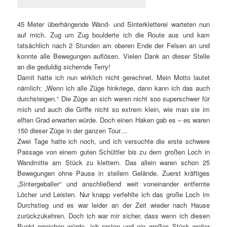
45 Meter überhängende Wand- und Sinterkletterei warteten nun
auf mich. Zug um Zug boulderte ich die Route aus und kam
tatsächlich nach 2 Stunden am oberen Ende der Felsen an und
konnte alle Bewegungen auflösen. Vielen Dank an dieser Stelle
an die geduldig sichernde Terry!
Damit hatte ich nun wirklich nicht gerechnet. Mein Motto lautet
nämlich: „Wenn ich alle Züge hinkriege, dann kann ich das auch
durchsteigen.“ Die Züge an sich waren nicht soo superschwer für
mich und auch die Griffe nicht so extrem klein, wie man sie im
elften Grad erwarten würde. Doch einen Haken gab es – es waren
150 dieser Züge in der ganzen Tour…
Zwei Tage hatte ich noch, und ich versuchte die erste schwere
Passage von einem guten Schüttler bis zu dem großen Loch in
Wandmitte am Stück zu klettern. Das allein waren schon 25
Bewegungen ohne Pause in steilem Gelände. Zuerst kräftiges
„Sintergeballer“ und anschließend weit voneinander entfernte
Löcher und Leisten. Nur knapp verfehlte ich das große Loch im
Durchstieg und es war leider an der Zeit wieder nach Hause
zurückzukehren. Doch ich war mir sicher, dass wenn ich diesen
Punkt erreichen würde, ich rasten und ein großes Stück weiter