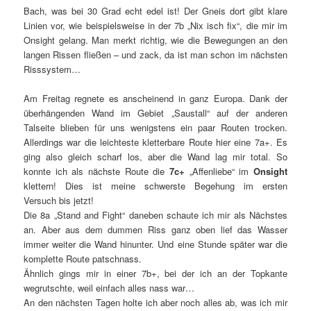
Bach, was bei 30 Grad echt edel ist! Der Gneis dort gibt klare
Linien vor, wie beispielsweise in der 7b „Nix isch fix“, die mir im
Onsight gelang. Man merkt richtig, wie die Bewegungen an den
langen Rissen fließen – und zack, da ist man schon im nächsten
Risssystem…
Am Freitag regnete es anscheinend in ganz Europa. Dank der
überhängenden Wand im Gebiet „Saustall“ auf der anderen
Talseite blieben für uns wenigstens ein paar Routen trocken.
Allerdings war die leichteste kletterbare Route hier eine 7a+. Es
ging also gleich scharf los, aber die Wand lag mir total. So
konnte ich als nächste Route die
7c+
„Affenliebe“ im
Onsight
klettern! Dies ist meine schwerste Begehung im ersten
Versuch bis jetzt!
Die 8a „Stand and Fight“ daneben schaute ich mir als Nächstes
an. Aber aus dem dummen Riss ganz oben lief das Wasser
immer weiter die Wand hinunter. Und eine Stunde später war die
komplette Route patschnass.
Ähnlich gings mir in einer 7b+, bei der ich an der Topkante
wegrutschte, weil einfach alles nass war…
An den nächsten Tagen holte ich aber noch alles ab, was ich mir