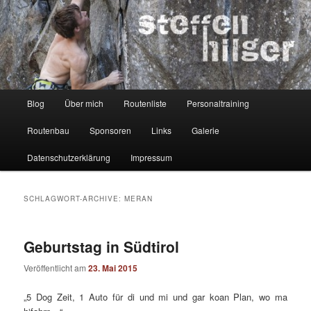
Zum
Zum
Kletterer – Routenbauer – Trainer
Inhalt
sekundären
wechseln
Inhalt
wechseln
Steffen Hilger
Hauptmenü
Blog
Über mich
Routenliste
Personaltraining
Routenbau
Sponsoren
Links
Galerie
Datenschutzerklärung
Impressum
SCHLAGWORT-ARCHIVE:
MERAN
Geburtstag in Südtirol
Veröffentlicht am
23. Mai 2015
„5 Dog Zeit, 1 Auto für di und mi und gar koan Plan, wo ma