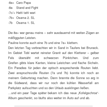
-8a+ Caro Papa
-8a Stand and Fight
-7c/+ Hatti tatti wari
-7b+ Osama 2. SL
-7b Osama 1. SL
Die 8a+ war genau meins – sehr ausdauernd mit weiten Zügen an
mäßigguten Leisten.
Pauline konnte auch eine 7b und eine 7a+ klettern.
Den letzten Tag verbrachten wir in Sand in Taufers bei Bruneck.
Im Gebiet Tobl wartet reinster Granit auf den Kletterer – gelber
Fels übersäht mit schwarzen Pünktchen. Und zum
Greifen gibts klare Kanten, kleine Leistchen und flache Sicheln.
Ein Paradies für jeden der optisch ansprechende Routen liebt.
Zwei anspruchsvolle Routen (7a und 7b) konnte ich noch an
meinem Geburtstag machen. Dann brannte die Sonne so arg in
die Südwand, dass wir nur noch den kühlen Wasserfall am
Parkplatz aufsuchten und so den Urlaub ausklingen ließen.
…und ein paar Tage später bekam ich das neue „Kofelgschroa“-
Album geschenkt, so läufts also weiter im Auto auf und ab.