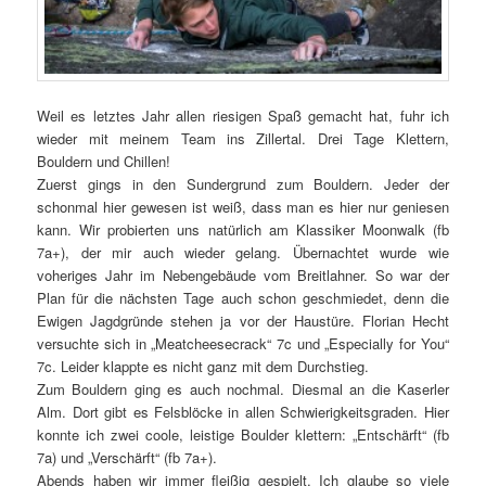
Weil es letztes Jahr allen riesigen Spaß gemacht hat, fuhr ich
wieder mit meinem Team ins Zillertal. Drei Tage Klettern,
Bouldern und Chillen!
Zuerst gings in den Sundergrund zum Bouldern. Jeder der
schonmal hier gewesen ist weiß, dass man es hier nur geniesen
kann. Wir probierten uns natürlich am Klassiker Moonwalk (fb
7a+), der mir auch wieder gelang. Übernachtet wurde wie
voheriges Jahr im Nebengebäude vom Breitlahner. So war der
Plan für die nächsten Tage auch schon geschmiedet, denn die
Ewigen Jagdgründe stehen ja vor der Haustüre. Florian Hecht
versuchte sich in „Meatcheesecrack“ 7c und „Especially for You“
7c. Leider klappte es nicht ganz mit dem Durchstieg.
Zum Bouldern ging es auch nochmal. Diesmal an die Kaserler
Alm. Dort gibt es Felsblöcke in allen Schwierigkeitsgraden. Hier
konnte ich zwei coole, leistige Boulder klettern: „Entschärft“ (fb
7a) und „Verschärft“ (fb 7a+).
Abends haben wir immer fleißig gespielt. Ich glaube so viele