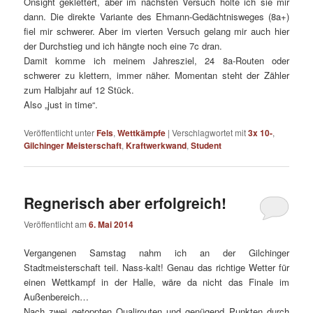
Onsight geklettert, aber im nächsten Versuch holte ich sie mir
dann. Die direkte Variante des Ehmann-Gedächtnisweges (8a+)
fiel mir schwerer. Aber im vierten Versuch gelang mir auch hier
der Durchstieg und ich hängte noch eine 7c dran.
Damit komme ich meinem Jahresziel, 24 8a-Routen oder
schwerer zu klettern, immer näher. Momentan steht der Zähler
zum Halbjahr auf 12 Stück.
Also „just in time“.
Veröffentlicht unter
Fels
,
Wettkämpfe
|
Verschlagwortet mit
3x 10-
,
Gilchinger Meisterschaft
,
Kraftwerkwand
,
Student
Regnerisch aber erfolgreich!
Veröffentlicht am
6. Mai 2014
Vergangenen Samstag nahm ich an der Gilchinger
Stadtmeisterschaft teil. Nass-kalt! Genau das richtige Wetter für
einen Wettkampf in der Halle, wäre da nicht das Finale im
Außenbereich…
Nach zwei getoppten Qualirouten und genügend Punkten durch