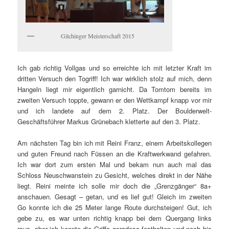
Gilchinger Meisterschaft 2015
Ich gab richtig Vollgas und so erreichte ich mit letzter Kraft im
dritten Versuch den Togriff! Ich war wirklich stolz auf mich, denn
Hangeln liegt mir eigentlich garnicht. Da Tomtom bereits im
zweiten Versuch toppte, gewann er den Wettkampf knapp vor mir
und ich landete auf dem 2. Platz. Der Boulderwelt-
Geschäftsführer Markus Grünebach kletterte auf den 3. Platz.
Am nächsten Tag bin ich mit Reini Franz, einem Arbeitskollegen
und guten Freund nach Füssen an die Kraftwerkwand gefahren.
Ich war dort zum ersten Mal und bekam nun auch mal das
Schloss Neuschwanstein zu Gesicht, welches direkt in der Nähe
liegt. Reini meinte ich solle mir doch die „Grenzgänger“ 8a+
anschauen. Gesagt – getan, und es lief gut! Gleich im zweiten
Go konnte ich die 25 Meter lange Route durchsteigen! Gut, ich
gebe zu, es war unten richtig knapp bei dem Quergang links
raus, aber ich konnte die Griffe geradeso festhalten und noch bis