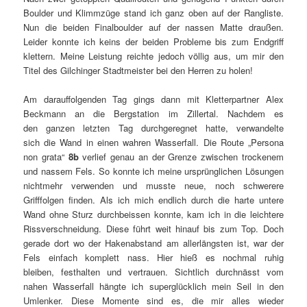
Boulder und Klimmzüge stand ich ganz oben auf der Rangliste.
Nun die beiden Finalboulder auf der nassen Matte draußen.
Leider konnte ich keins der beiden Probleme bis zum Endgriff
klettern. Meine Leistung reichte jedoch völlig aus, um mir den
Titel des Gilchinger Stadtmeister bei den Herren zu holen!
Am darauffolgenden Tag gings dann mit Kletterpartner Alex
Beckmann an die Bergstation im Zillertal. Nachdem es
den ganzen letzten Tag durchgeregnet hatte, verwandelte
sich die Wand in einen wahren Wasserfall. Die Route „Persona
non grata“
8b
verlief genau an der Grenze zwischen trockenem
und nassem Fels. So konnte ich meine ursprünglichen Lösungen
nichtmehr verwenden und musste neue, noch schwerere
Grifffolgen finden. Als ich mich endlich durch die harte untere
Wand ohne Sturz durchbeissen konnte, kam ich in die leichtere
Rissverschneidung. Diese führt weit hinauf bis zum Top. Doch
gerade dort wo der Hakenabstand am allerlängsten ist, war der
Fels einfach komplett nass. Hier hieß es nochmal ruhig
bleiben, festhalten und vertrauen. Sichtlich durchnässt vom
nahen Wasserfall hängte ich superglücklich mein Seil in den
Umlenker. Diese Momente sind es, die mir alles wieder