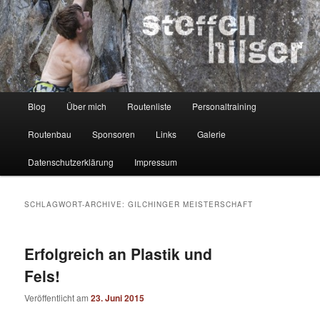
Zum
Zum
Kletterer – Routenbauer – Trainer
Inhalt
sekundären
wechseln
Inhalt
wechseln
Steffen Hilger
Hauptmenü
Blog
Über mich
Routenliste
Personaltraining
Routenbau
Sponsoren
Links
Galerie
Datenschutzerklärung
Impressum
SCHLAGWORT-ARCHIVE:
GILCHINGER MEISTERSCHAFT
Erfolgreich an Plastik und
Fels!
Veröffentlicht am
23. Juni 2015