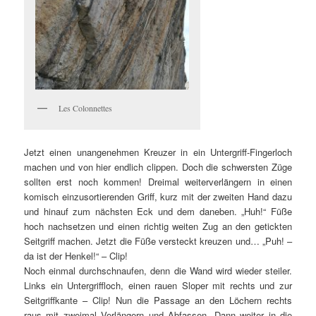
Les Colonnettes
Jetzt einen unangenehmen Kreuzer in ein Untergriff-Fingerloch
machen und von hier endlich clippen. Doch die schwersten Züge
sollten erst noch kommen! Dreimal weiterverlängern in einen
komisch einzusortierenden Griff, kurz mit der zweiten Hand dazu
und hinauf zum nächsten Eck und dem daneben. „Huh!“ Füße
hoch nachsetzen und einen richtig weiten Zug an den getickten
Seitgriff machen. Jetzt die Füße versteckt kreuzen und… „Puh! –
da ist der Henkel!“ – Clip!
Noch einmal durchschnaufen, denn die Wand wird wieder steiler.
Links ein Untergriffloch, einen rauen Sloper mit rechts und zur
Seitgriffkante – Clip! Nun die Passage an den Löchern rechts
raus mit zweimal Verlängern und Abfassen. Dann weiter in die