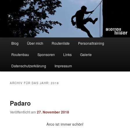
Zum
Zum
Kletterer – Routenbauer – Trainer
Inhalt
sekundären
wechseln
Inhalt
wechseln
Steffen Hilger
Hauptmenü
Blog
Über mich
Routenliste
Personaltraining
Routenbau
Sponsoren
Links
Galerie
Datenschutzerklärung
Impressum
ARCHIV FÜR DAS JAHR:
2018
Padaro
Veröffentlicht am
27. November 2018
Arco ist immer schön!