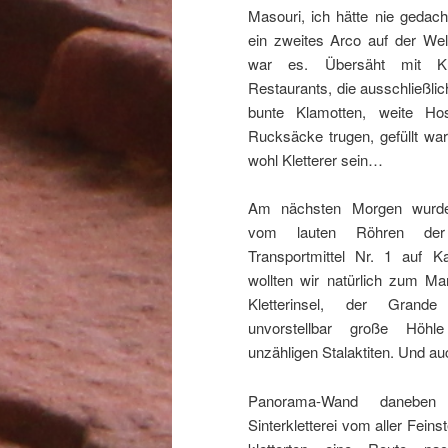
Masouri, ich hätte nie gedac
ein zweites Arco auf der Welt
war es. Übersäht mit Kle
Restaurants, die ausschließlic
bunte Klamotten, weite H
Rucksäcke trugen, gefüllt wa
wohl Kletterer sein…
Am nächsten Morgen wurde
vom lauten Röhren der
Transportmittel Nr. 1 auf K
wollten wir natürlich zum Ma
Kletterinsel, der Grande
unvorstellbar große Höhl
unzähligen Stalaktiten. Und au
Panorama-Wand daneben 
Sinterkletterei vom aller Feins