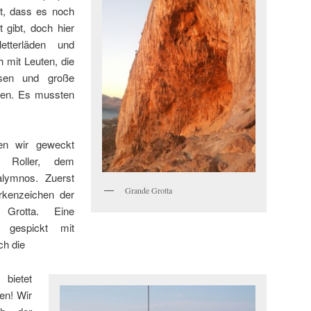
ht, dass es noch
 gibt, doch hier
tterläden und
h mit Leuten, die
osen und große
ren. Es mussten
n wir geweckt
 Roller, dem
alymnos. Zuerst
Grande Grotta
rkenzeichen der
 Grotta. Eine
e gespickt mit
ch die
bietet
ten! Wir