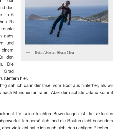
ch der
und das
s in 6
chen 7b
 konnte
ds gabs
en und
e einem
Beim Ablassen überm Meer
für den
en. Die
0 Grad
 Klettern hier.
tig sah ich dann der Insel vom Boot aus hinterher, als wir
s nach München antraten. Aber der nächste Urlaub kommt
kannt für seine leichten Bewertungen ist. Im aktuellen
bgewertet. Ich persönlich fand die Routen nicht besonders
 aber vielleicht hatte ich auch nicht den richtigen Riecher.