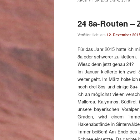
ARCHIV FÜR DAS JAHR:
2015
24 8a-Routen – Z
Veröffentlicht am
12. Dezember 201
Für das Jahr 2015 hatte ich 
8a oder schwerer zu klettern.
Wieso denn jetzt genau 24?
Im Januar kletterte ich zwei
weiter geht. Im März holte i
noch drei 8bs und einige 8a+
ich an möglichst vielen versch
Mallorca, Kalymnos, Südtirol, i
unsere bayerischen Voralpe
Graden, wird einem imme
Hakenabstände in Sinterwälder
immer beißen! Am Ende des Ja
Schnee einsetzte. Da dachte i