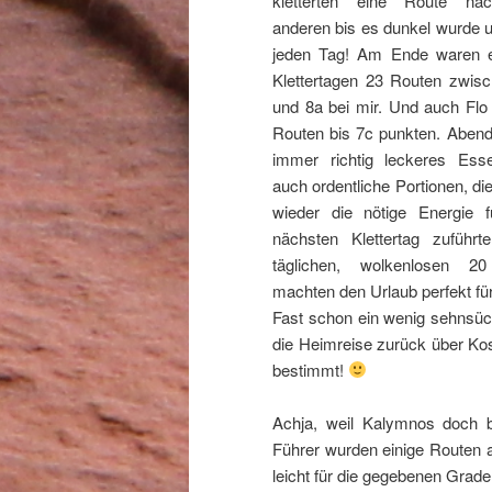
kletterten eine Route na
anderen bis es dunkel wurde 
jeden Tag! Am Ende waren e
Klettertagen 23 Routen zwis
und 8a bei mir. Und auch Flo
Routen bis 7c punkten. Aben
immer richtig leckeres Ess
auch ordentliche Portionen, di
wieder die nötige Energie 
nächsten Klettertag zuführt
täglichen, wolkenlosen 2
machten den Urlaub perfekt fürs
Fast schon ein wenig sehnsüch
die Heimreise zurück über Ko
bestimmt!
Achja, weil Kalymnos doch be
Führer wurden einige Routen a
leicht für die gegebenen Grade,