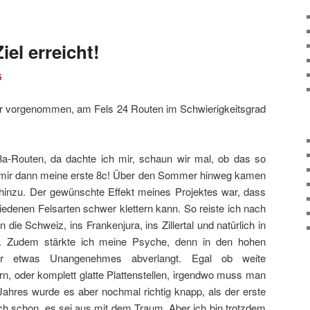
iel erreicht!
5
mir vorgenommen, am Fels 24 Routen im Schwierigkeitsgrad
 8a-Routen, da dachte ich mir, schaun wir mal, ob das so
ch mir dann meine erste 8c! Über den Sommer hinweg kamen
 hinzu. Der gewünschte Effekt meines Projektes war, dass
iedenen Felsarten schwer klettern kann. So reiste ich nach
n die Schweiz, ins Frankenjura, ins Zillertal und natürlich in
n. Zudem stärkte ich meine Psyche, denn in den hohen
r etwas Unangenehmes abverlangt. Egal ob weite
n, oder komplett glatte Plattenstellen, irgendwo muss man
hres wurde es aber nochmal richtig knapp, als der erste
ch schon, es sei aus mit dem Traum. Aber ich bin trotzdem