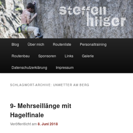
Zum
Zum
Kletterer – Routenbauer – Trainer
Inhalt
sekundären
wechseln
Inhalt
wechseln
Steffen Hilger
Hauptmenü
Blog
Über mich
Routenliste
Personaltraining
Routenbau
Sponsoren
Links
Galerie
Datenschutzerklärung
Impressum
SCHLAGWORT-ARCHIVE:
UNWETTER AM BERG
9- Mehrseillänge mit
Hagelfinale
Veröffentlicht am
8. Juni 2018