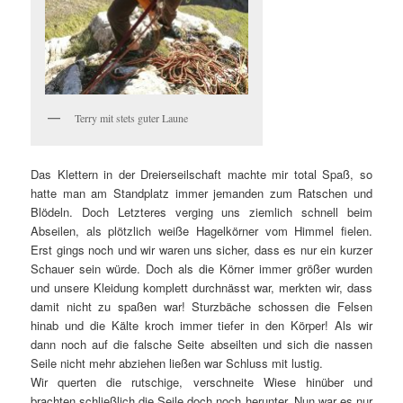
Terry mit stets guter Laune
Das Klettern in der Dreierseilschaft machte mir total Spaß, so
hatte man am Standplatz immer jemanden zum Ratschen und
Blödeln. Doch Letzteres verging uns ziemlich schnell beim
Abseilen, als plötzlich weiße Hagelkörner vom Himmel fielen.
Erst gings noch und wir waren uns sicher, dass es nur ein kurzer
Schauer sein würde. Doch als die Körner immer größer wurden
und unsere Kleidung komplett durchnässt war, merkten wir, dass
damit nicht zu spaßen war! Sturzbäche schossen die Felsen
hinab und die Kälte kroch immer tiefer in den Körper! Als wir
dann noch auf die falsche Seite abseilten und sich die nassen
Seile nicht mehr abziehen ließen war Schluss mit lustig.
Wir querten die rutschige, verschneite Wiese hinüber und
brachten schließlich die Seile doch noch herunter. Nun war es nur