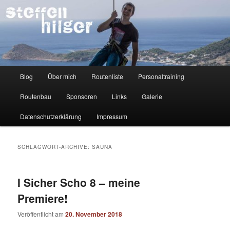
Zum
Zum
Kletterer – Routenbauer – Trainer
Inhalt
sekundären
wechseln
Inhalt
wechseln
Steffen Hilger
Hauptmenü
Blog
Über mich
Routenliste
Personaltraining
Routenbau
Sponsoren
Links
Galerie
Datenschutzerklärung
Impressum
SCHLAGWORT-ARCHIVE:
SAUNA
I Sicher Scho 8 – meine
Premiere!
Veröffentlicht am
20. November 2018