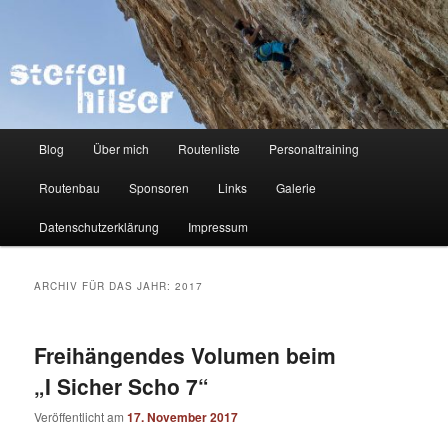
Zum
Zum
Kletterer – Routenbauer – Trainer
Inhalt
sekundären
wechseln
Inhalt
wechseln
Steffen Hilger
Hauptmenü
Blog
Über mich
Routenliste
Personaltraining
Routenbau
Sponsoren
Links
Galerie
Datenschutzerklärung
Impressum
ARCHIV FÜR DAS JAHR:
2017
Freihängendes Volumen beim
„I Sicher Scho 7“
Veröffentlicht am
17. November 2017