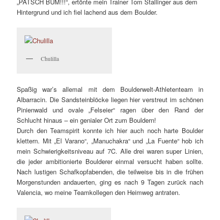
„PATSCH BUM!!!“, ertönte mein Trainer Tom Stallinger aus dem
Hintergrund und ich fiel lachend aus dem Boulder.
Chulilla
Spaßig war’s allemal mit dem Boulderwelt-Athletenteam in
Albarracin. Die Sandsteinblöcke liegen hier verstreut im schönen
Pinienwald und ovale „Felseier“ ragen über den Rand der
Schlucht hinaus – ein genialer Ort zum Bouldern!
Durch den Teamspirit konnte ich hier auch noch harte Boulder
klettern. Mit „El Varano“, „Manuchakra“ und „La Fuente“ hob ich
mein Schwierigkeitsniveau auf 7C. Alle drei waren super Linien,
die jeder ambitionierte Boulderer einmal versucht haben sollte.
Nach lustigen Schafkopfabenden, die teilweise bis in die frühen
Morgenstunden andauerten, ging es nach 9 Tagen zurück nach
Valencia, wo meine Teamkollegen den Heimweg antraten.