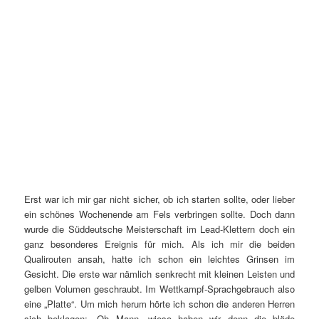
Erst war ich mir gar nicht sicher, ob ich starten sollte, oder lieber
ein schönes Wochenende am Fels verbringen sollte. Doch dann
wurde die Süddeutsche Meisterschaft im Lead-Klettern doch ein
ganz besonderes Ereignis für mich. Als ich mir die beiden
Qualirouten ansah, hatte ich schon ein leichtes Grinsen im
Gesicht. Die erste war nämlich senkrecht mit kleinen Leisten und
gelben Volumen geschraubt. Im Wettkampf-Sprachgebrauch also
eine „Platte“. Um mich herum hörte ich schon die anderen Herren
sich beklagen: „Oh Mann, wieso haben wir denn die blöde