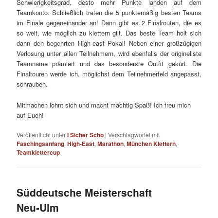
Schwierigkeitsgrad, desto mehr Punkte landen auf dem
Teamkonto. Schließlich treten die 5 punktemäßig besten Teams
im Finale gegeneinander an! Dann gibt es 2 Finalrouten, die es
so weit, wie möglich zu klettern gilt. Das beste Team holt sich
dann den begehrten High-east Pokal! Neben einer großzügigen
Verlosung unter allen Teilnehmern, wird ebenfalls der originellste
Teamname prämiert und das besonderste Outfit gekürt. Die
Finaltouren werde ich, möglichst dem Teilnehmerfeld angepasst,
schrauben.
Mitmachen lohnt sich und macht mächtig Spaß! Ich freu mich
auf Euch!
Veröffentlicht unter
I Sicher Scho
|
Verschlagwortet mit
Faschingsanfang
,
High-East
,
Marathon
,
München Klettern
,
Teamklettercup
Süddeutsche Meisterschaft
Neu-Ulm