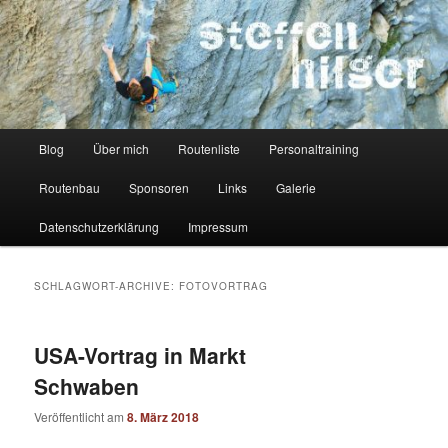
Zum
Zum
Kletterer – Routenbauer – Trainer
Inhalt
sekundären
wechseln
Inhalt
wechseln
Steffen Hilger
Hauptmenü
Blog
Über mich
Routenliste
Personaltraining
Routenbau
Sponsoren
Links
Galerie
Datenschutzerklärung
Impressum
SCHLAGWORT-ARCHIVE:
FOTOVORTRAG
USA-Vortrag in Markt
Schwaben
Veröffentlicht am
8. März 2018