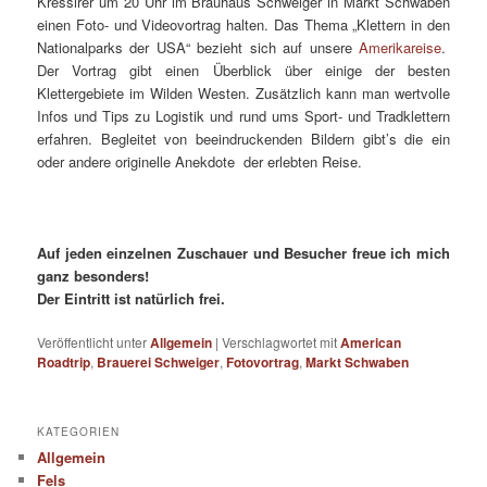
Kressirer um 20 Uhr im Brauhaus Schweiger in Markt Schwaben
einen Foto- und Videovortrag halten. Das Thema „Klettern in den
Nationalparks der USA“ bezieht sich auf unsere
Amerikareise
.
Der Vortrag gibt einen Überblick über einige der besten
Klettergebiete im Wilden Westen. Zusätzlich kann man wertvolle
Infos und Tips zu Logistik und rund ums Sport- und Tradklettern
erfahren. Begleitet von beeindruckenden Bildern gibt’s die ein
oder andere originelle Anekdote der erlebten Reise.
Auf jeden einzelnen Zuschauer und Besucher freue ich mich
ganz besonders!
Der Eintritt ist natürlich frei.
Veröffentlicht unter
Allgemein
|
Verschlagwortet mit
American
Roadtrip
,
Brauerei Schweiger
,
Fotovortrag
,
Markt Schwaben
KATEGORIEN
Allgemein
Fels