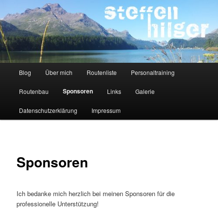
Zum
Kletterer – Routenbauer – Trainer
Inhalt
wechseln
Steffen Hilger
Hauptmenü
Blog
Über mich
Routenliste
Personaltraining
Sponsoren
Routenbau
Links
Galerie
Datenschutzerklärung
Impressum
Sponsoren
Ich bedanke mich herzlich bei meinen Sponsoren für die
professionelle Unterstützung!