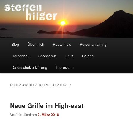
Zum
Zum
Kletterer – Routenbauer – Trainer
Inhalt
sekundären
wechseln
Inhalt
wechseln
Steffen Hilger
Hauptmenü
Blog
Über mich
Routenliste
Personaltraining
Routenbau
Sponsoren
Links
Galerie
Datenschutzerklärung
Impressum
SCHLAGWORT-ARCHIVE:
FLATHOLD
Neue Griffe im High-east
Veröffentlicht am
3. März 2018