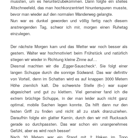
mussten, um es herunterzubekommen. Dann folgte ein steiles
Altschneefeld, das man hochkonzentriert hinunterspuren musste,
bevor man wieder auf den normalen Wanderweg gelangte.
Nun war es dunkel geworden und völlig fertig nach diesem
anstrengenden Tag, schwor ich mir, morgen einen Ruhetag
einzulegen.
Der nächste Morgen kam und das Wetter war noch besser als
gestern. Walter war hochmotiviert beim Frühstück und natürlich
stiegen wir wieder in Richtung kleine Zinne auf…
Diesmal machten wir die „Egger-Sauscheck“. Sie folgt einer
langen Schuppe durch die sonnige Südwand. Das war definitiv
von Vorteil, denn im Schatten wird es auf knappen 3000 Metern
Höhe ziemlich kalt. Die schwerste Stelle (6+) war super
abgesichert und gut zu klettern. Viel gemeiner fand ich die
extrem brüchige Schuppe, in der man leider auch nicht ganz
optimal, mobile Sachen legen konnte. Da hilft dann nur den
festen Griff zu finden und nicht all zu stark dranzuziehen.
Daraufhin folgte ein glatter Kamin, durch den wir mit Rucksack
gerade so durchpassten. Das war schon ein unangenehmes
Gefühl, aber es wird noch besser!
Nach 30 Metern war ein Stand mit 2 Haken im Topo