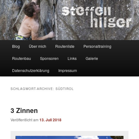
Zum
Zum
Kletterer – Routenbauer – Trainer
Inhalt
sekundären
wechseln
Inhalt
wechseln
Steffen Hilger
Hauptmenü
Blog
Über mich
Routenliste
Personaltraining
Routenbau
Sponsoren
Links
Galerie
Datenschutzerklärung
Impressum
SCHLAGWORT-ARCHIVE:
SÜDTIROL
3 Zinnen
Veröffentlicht am
13. Juli 2018