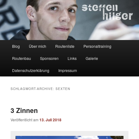
Zum
Zum
Kletterer – Routenbauer – Trainer
Inhalt
sekundären
wechseln
Inhalt
wechseln
Steffen Hilger
Hauptmenü
Blog
Über mich
Routenliste
Personaltraining
Routenbau
Sponsoren
Links
Galerie
Datenschutzerklärung
Impressum
SCHLAGWORT-ARCHIVE:
SEXTEN
3 Zinnen
Veröffentlicht am
13. Juli 2018