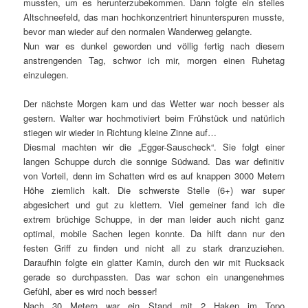
mussten, um es herunterzubekommen. Dann folgte ein steiles
Altschneefeld, das man hochkonzentriert hinunterspuren musste,
bevor man wieder auf den normalen Wanderweg gelangte.
Nun war es dunkel geworden und völlig fertig nach diesem
anstrengenden Tag, schwor ich mir, morgen einen Ruhetag
einzulegen.
Der nächste Morgen kam und das Wetter war noch besser als
gestern. Walter war hochmotiviert beim Frühstück und natürlich
stiegen wir wieder in Richtung kleine Zinne auf…
Diesmal machten wir die „Egger-Sauscheck“. Sie folgt einer
langen Schuppe durch die sonnige Südwand. Das war definitiv
von Vorteil, denn im Schatten wird es auf knappen 3000 Metern
Höhe ziemlich kalt. Die schwerste Stelle (6+) war super
abgesichert und gut zu klettern. Viel gemeiner fand ich die
extrem brüchige Schuppe, in der man leider auch nicht ganz
optimal, mobile Sachen legen konnte. Da hilft dann nur den
festen Griff zu finden und nicht all zu stark dranzuziehen.
Daraufhin folgte ein glatter Kamin, durch den wir mit Rucksack
gerade so durchpassten. Das war schon ein unangenehmes
Gefühl, aber es wird noch besser!
Nach 30 Metern war ein Stand mit 2 Haken im Topo