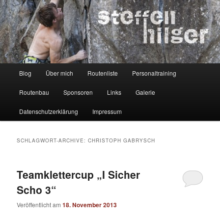
Zum
Zum
Kletterer – Routenbauer – Trainer
Inhalt
sekundären
wechseln
Inhalt
wechseln
Steffen Hilger
Hauptmenü
Blog
Über mich
Routenliste
Personaltraining
Routenbau
Sponsoren
Links
Galerie
Datenschutzerklärung
Impressum
SCHLAGWORT-ARCHIVE:
CHRISTOPH GABRYSCH
Teamklettercup „I Sicher
Scho 3“
Veröffentlicht am
18. November 2013