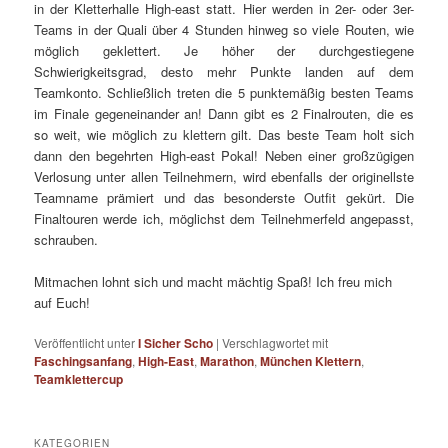
in der Kletterhalle High-east statt. Hier werden in 2er- oder 3er-
Teams in der Quali über 4 Stunden hinweg so viele Routen, wie
möglich geklettert. Je höher der durchgestiegene
Schwierigkeitsgrad, desto mehr Punkte landen auf dem
Teamkonto. Schließlich treten die 5 punktemäßig besten Teams
im Finale gegeneinander an! Dann gibt es 2 Finalrouten, die es
so weit, wie möglich zu klettern gilt. Das beste Team holt sich
dann den begehrten High-east Pokal! Neben einer großzügigen
Verlosung unter allen Teilnehmern, wird ebenfalls der originellste
Teamname prämiert und das besonderste Outfit gekürt. Die
Finaltouren werde ich, möglichst dem Teilnehmerfeld angepasst,
schrauben.
Mitmachen lohnt sich und macht mächtig Spaß! Ich freu mich
auf Euch!
Veröffentlicht unter
I Sicher Scho
|
Verschlagwortet mit
Faschingsanfang
,
High-East
,
Marathon
,
München Klettern
,
Teamklettercup
KATEGORIEN