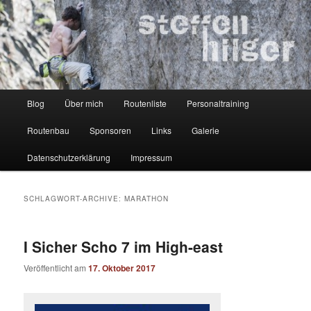
Zum
Zum
Kletterer – Routenbauer – Trainer
Inhalt
sekundären
wechseln
Inhalt
wechseln
Steffen Hilger
Hauptmenü
Blog
Über mich
Routenliste
Personaltraining
Routenbau
Sponsoren
Links
Galerie
Datenschutzerklärung
Impressum
SCHLAGWORT-ARCHIVE:
MARATHON
I Sicher Scho 7 im High-east
Veröffentlicht am
17. Oktober 2017