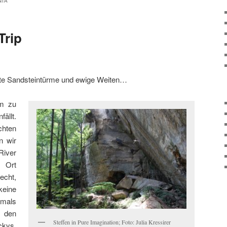
NIA
Trip
ote Sandsteintürme und ewige Weiten…
em zu
ällt.
chten
n wir
iver
 Ort
echt,
keine
tmals
s den
Steffen in Pure Imagination; Foto: Julia Kressirer
kys,