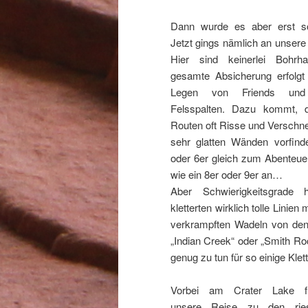
Dann wurde es aber erst so
Jetzt gings nämlich an unsere
Hier sind keinerlei Bohrha
gesamte Absicherung erfolgt 
Legen von Friends und
Felsspalten. Dazu kommt, 
Routen oft Risse und Verschn
sehr glatten Wänden vorfind
oder 6er gleich zum Abenteuer
wie ein 8er oder 9er an…
Aber Schwierigkeitsgrade 
kletterten wirklich tolle Linien 
verkrampften Wadeln von den 
„Indian Creek“ oder „Smith Roc
genug zu tun für so einige Klet
Vorbei am Crater Lake fü
unsere Reise zu den ries