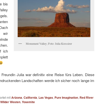
e bis
lley
els.
ten
Dach
n wir
elnde
Monument Valley; Foto: Julia Kressirer
chen.
f ich
plett
 Freundin Julia war definitiv eine Reise fürs Leben. Diese
indruckenden Landschaften werde ich sicher noch lange im
rtet mit
Arizona
,
California
,
Las Vegas
,
Pure Imagination
,
Red River
,
Wilder Westen
,
Yosemite