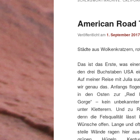
SCHLAGWORT-ARCHIVE:
CALIFOR
American Road 
Veröffentlicht am
1. September 2017
Städte aus Wolkenkratzern, r
Das ist das Erste, was ein
den drei Buchstaben USA einf
Auf meiner Reise mit Julia su
wir genau das. Anfangs floge
in den Osten zur „Red R
Gorge“ – kein unbekannter
unter Kletterern. Und zu R
denn die Felsqualität lässt 
Wünsche offen. Lange und of
steile Wände ragen hier au
grünen Hügeln Kentuc