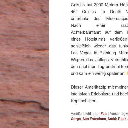
Celsius auf 3000 Metern Höh
46° Celsius im Death Va
unterhalb des Meeresspieg
Nach einer rasan
Achterbahnfahrt auf dem 
eines Hotelturms verließe
schließlich wieder das funk
Las Vegas in Richtung Mün
Wegen des Jetlags verschlie
den nächsten Tag erstmal kom
und kam ein wenig später an.
Dieser Amerikatrip mit meiner
intensiven Erlebnisse und bee
Kopf behalten.
Veröffentlicht unter
Fels
|
Verschlagwo
Gorge
,
San Francisco
,
Smith Rock