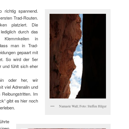
 richtig spannend.
 ersten Trad-Routen.
ken platziert. Die
lediglich durch das
 Klemmkeilen in
dass man in Trad-
eidungen gepaart mit
et. So wird der 5er
 und fühlt sich eher
hin oder her, wir
mit viel Adrenalin und
Reibungstritten. Im
k“ gibt es hier noch
Namaste Wall; Foto: Steffen Hilger
terleben.
hrte
igen