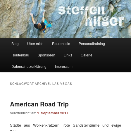
Zum
Zum
Kletterer – Routenbauer – Trainer
Inhalt
sekundären
wechseln
Inhalt
wechseln
Steffen Hilger
Hauptmenü
Blog
Über mich
Routenliste
Personaltraining
Routenbau
Sponsoren
Links
Galerie
Datenschutzerklärung
Impressum
SCHLAGWORT-ARCHIVE:
LAS VEGAS
American Road Trip
Veröffentlicht am
1. September 2017
Städte aus Wolkenkratzern, rote Sandsteintürme und ewige