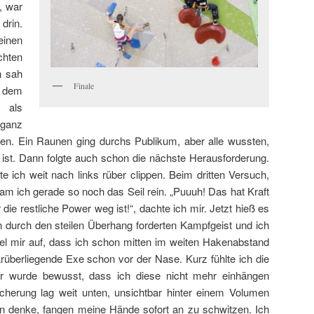
, war
drin.
inen
chten
h sah
Finale
n dem
als
 ganz
hen. Ein Raunen ging durchs Publikum, aber alle wussten,
ist. Dann folgte auch schon die nächste Herausforderung.
ich weit nach links rüber clippen. Beim dritten Versuch,
am ich gerade so noch das Seil rein. „Puuuh! Das hat Kraft
 die restliche Power weg ist!“, dachte ich mir. Jetzt hieß es
n durch den steilen Überhang forderten Kampfgeist und ich
fiel mir auf, dass ich schon mitten im weiten Hakenabstand
darüberliegende Exe schon vor der Nase. Kurz fühlte ich die
mir wurde bewusst, dass ich diese nicht mehr einhängen
icherung lag weit unten, unsichtbar hinter einem Volumen
an denke, fangen meine Hände sofort an zu schwitzen. Ich