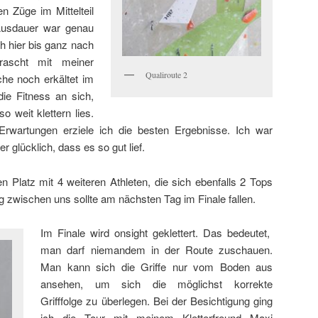
n Züge im Mittelteil
 Ausdauer war genau
ch hier bis ganz nach
rascht mit meiner
Qualiroute 2
che noch erkältet im
die Fitness an sich,
 weit klettern lies.
Erwartungen erziele ich die besten Ergebnisse. Ich war
 glücklich, dass es so gut lief.
n Platz mit 4 weiteren Athleten, die sich ebenfalls 2 Tops
g zwischen uns sollte am nächsten Tag im Finale fallen.
Im Finale wird onsight geklettert. Das bedeutet,
man darf niemandem in der Route zuschauen.
Man kann sich die Griffe nur vom Boden aus
ansehen, um sich die möglichst korrekte
Grifffolge zu überlegen. Bei der Besichtigung ging
ich die Tour mit meinem Kletterfreund Maxi