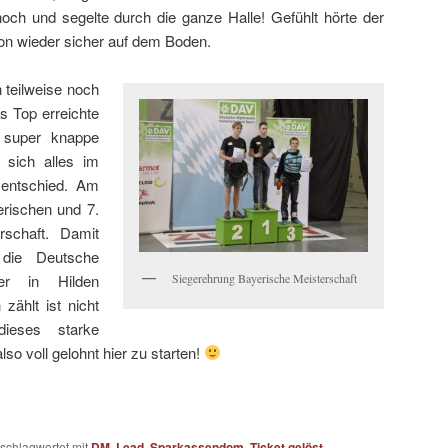
noch und segelte durch die ganze Halle! Gefühlt hörte der
hon wieder sicher auf dem Boden.
n teilweise noch
as Top erreichte
 super knappe
 sich alles im
 entschied. Am
erischen und 7.
rschaft. Damit
die Deutsche
Siegerehrung Bayerische Meisterschaft
er in Hilden
 zählt ist nicht
dieses starke
lso voll gelohnt hier zu starten!
schlagwortet mit
DM
,
Lead
,
Sparkassendom
,
Ticket gelöst