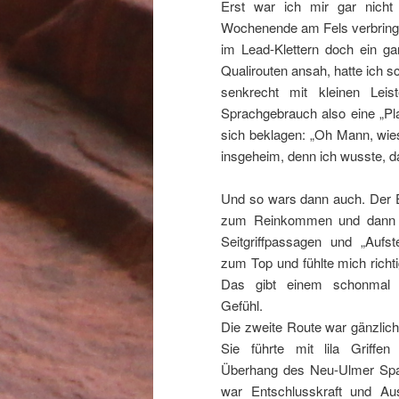
Erst war ich mir gar nicht 
Wochenende am Fels verbringe
im Lead-Klettern doch ein ga
Qualirouten ansah, hatte ich s
senkrecht mit kleinen Lei
Sprachgebrauch also eine „Pl
sich beklagen: „Oh Mann, wies
insgeheim, denn ich wusste, d
Und so wars dann auch. Der E
zum Reinkommen und dann e
Seitgriffpassagen und „Aufs
zum Top und fühlte mich richti
Das gibt einem schonmal e
Gefühl.
Die zweite Route war gänzlic
Sie führte mit lila Griffen
Überhang des Neu-Ulmer Sp
war Entschlusskraft und Aus