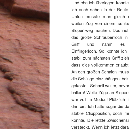
Und ehe ich überlegen konnte
ich auch schon in der Route 
Unten musste man gleich e
weiten Zug von einem schle
Sloper weg machen. Doch ic
das große Schraubenloch i
Griff und nahm es 
Einfingerloch. So konnte ich
stabil zum nächsten Griff zie
dass dies vollkommen erlaubt 
An den großen Schalen musste 
die Schlinge einzuhängen, bek
gekostet. Schnell weiter, bevor
ballern! Weite Züge an Sloper
war voll im Modus! Plötzlich 
drin bin. Ich hatte sogar die 
stabile Clippposition, doch 
konnte. Die letzte Zwischens
versteckt. Wenn ich jetzt dar