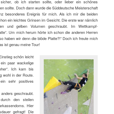
sicher, ob ich starten sollte, oder lieber ein schönes
n sollte. Doch dann wurde die Süddeutsche Meisterschaft
nz besonderes Ereignis für mich. Als ich mir die beiden
chon ein leichtes Grinsen im Gesicht. Die erste war nämlich
sten und gelben Volumen geschraubt. Im Wettkampf-
atte“. Um mich herum hörte ich schon die anderen Herren
o haben wir denn die blöde Platte?!“ Doch ich freute mich
as ist genau meine Tour!
instieg schön leicht
in paar wackelige
teher“. Ich kam bis
g wohl in der Route.
in sehr positives
h anders geschraubt.
 durch den steilen
arkassendoms. Hier
dauer gefragt! Die