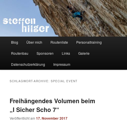
Zum
Zum
Kletterer – Routenbauer – Trainer
Inhalt
sekundären
wechseln
Inhalt
wechseln
Steffen Hilger
Hauptmenü
Blog
Über mich
Routenliste
Personaltraining
Routenbau
Sponsoren
Links
Galerie
Datenschutzerklärung
Impressum
SCHLAGWORT-ARCHIVE:
SPECIAL EVENT
Freihängendes Volumen beim
„I Sicher Scho 7“
Veröffentlicht am
17. November 2017