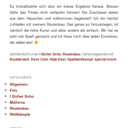
Es kristallisierte sich also ein klares Ergebnis heraus. Besser
hätte das Finale nicht verlaufen können! Die Zuschauer waren
aus dem Häuschen und vollkommen begeistert! Ich bin höchst
zufrieden mit meinem Routenbau. Das genau so hinzukriegen, ist
nämlich die hohe Kunst und alles andere als einfach. Mir hat es
sehr viel Spaß gemacht und ich freue mich über jeden Einzelnen,
der dabei war!
Veröffentlicht unter
I Sicher Scho
,
Routenbau
|
Verschlagwortet mit
Boulderwelt
,
Dave Cato
,
High-East
,
Spaßwettkampf
,
special event
KATEGORIEN
Allgemein
Fels
I Sicher Scho
Mallorca
Routenbau
Wettkämpfe