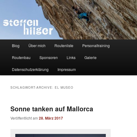
Zum
Zum
Kletterer – Routenbauer – Trainer
Inhalt
sekundären
wechseln
Inhalt
wechseln
Steffen Hilger
Hauptmenü
Blog
Über mich
Routenliste
Personaltraining
Routenbau
Sponsoren
Links
Galerie
Datenschutzerklärung
Impressum
SCHLAGWORT-ARCHIVE:
EL MUSEO
Sonne tanken auf Mallorca
Veröffentlicht am
28. März 2017