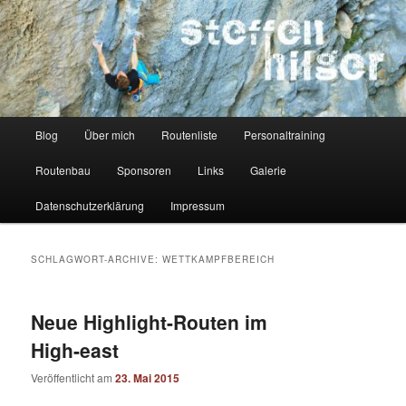
Zum
Zum
Kletterer – Routenbauer – Trainer
Inhalt
sekundären
wechseln
Inhalt
wechseln
Steffen Hilger
Hauptmenü
Blog
Über mich
Routenliste
Personaltraining
Routenbau
Sponsoren
Links
Galerie
Datenschutzerklärung
Impressum
SCHLAGWORT-ARCHIVE:
WETTKAMPFBEREICH
Neue Highlight-Routen im
High-east
Veröffentlicht am
23. Mai 2015