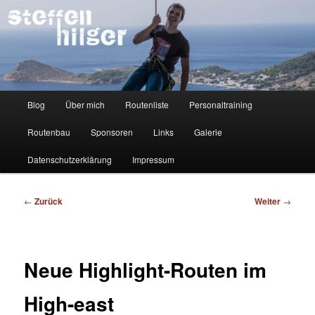
Zum
Kletterer – Routenbauer – Trainer
Inhalt
wechseln
Steffen Hilger
Hauptmenü
Blog
Über mich
Routenliste
Personaltraining
Routenbau
Sponsoren
Links
Galerie
Datenschutzerklärung
Impressum
Beitragsnavigation
←
Zurück
Weiter
→
Neue Highlight-Routen im
High-east