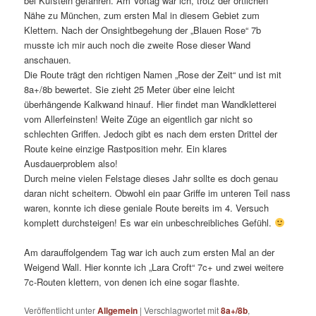
bei Kufstein gefahren. Am Vortag war ich, trotz der örtlichen
Nähe zu München, zum ersten Mal in diesem Gebiet zum
Klettern. Nach der Onsightbegehung der „Blauen Rose“ 7b
musste ich mir auch noch die zweite Rose dieser Wand
anschauen.
Die Route trägt den richtigen Namen „Rose der Zeit“ und ist mit
8a+/8b bewertet. Sie zieht 25 Meter über eine leicht
überhängende Kalkwand hinauf. Hier findet man Wandkletterei
vom Allerfeinsten! Weite Züge an eigentlich gar nicht so
schlechten Griffen. Jedoch gibt es nach dem ersten Drittel der
Route keine einzige Rastposition mehr. Ein klares
Ausdauerproblem also!
Durch meine vielen Felstage dieses Jahr sollte es doch genau
daran nicht scheitern. Obwohl ein paar Griffe im unteren Teil nass
waren, konnte ich diese geniale Route bereits im 4. Versuch
komplett durchsteigen! Es war ein unbeschreibliches Gefühl.
Am darauffolgendem Tag war ich auch zum ersten Mal an der
Weigend Wall. Hier konnte ich „Lara Croft“ 7c+ und zwei weitere
7c-Routen klettern, von denen ich eine sogar flashte.
Veröffentlicht unter
Allgemein
|
Verschlagwortet mit
8a+/8b
,