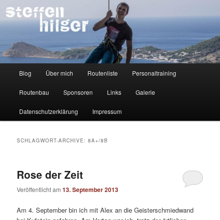
Zum
Zum
Kletterer – Routenbauer – Trainer
Inhalt
sekundären
wechseln
Inhalt
wechseln
Steffen Hilger
Hauptmenü
Blog
Über mich
Routenliste
Personaltraining
Routenbau
Sponsoren
Links
Galerie
Datenschutzerklärung
Impressum
SCHLAGWORT-ARCHIVE:
8A+/8B
Rose der Zeit
Veröffentlicht am
13. September 2013
Am 4. September bin ich mit Alex an die Geisterschmiedwand