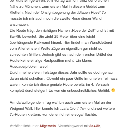
bei Kufstein gefahren. Am Vortag war ich, trotz der örtlichen
Nähe zu München, zum ersten Mal in diesem Gebiet zum
Klettern. Nach der Onsightbegehung der „Blauen Rose“ 7b
musste ich mir auch noch die zweite Rose dieser Wand
anschauen.
Die Route trägt den richtigen Namen „Rose der Zeit“ und ist mit
8a+/8b bewertet. Sie zieht 25 Meter über eine leicht
überhängende Kalkwand hinauf. Hier findet man Wandkletterei
vom Allerfeinsten! Weite Züge an eigentlich gar nicht so
schlechten Griffen. Jedoch gibt es nach dem ersten Drittel der
Route keine einzige Rastposition mehr. Ein klares
Ausdauerproblem also!
Durch meine vielen Felstage dieses Jahr sollte es doch genau
daran nicht scheitern. Obwohl ein paar Griffe im unteren Teil nass
waren, konnte ich diese geniale Route bereits im 4. Versuch
komplett durchsteigen! Es war ein unbeschreibliches Gefühl.
Am darauffolgendem Tag war ich auch zum ersten Mal an der
Weigend Wall. Hier konnte ich „Lara Croft“ 7c+ und zwei weitere
7c-Routen klettern, von denen ich eine sogar flashte.
Veröffentlicht unter
Allgemein
|
Verschlagwortet mit
8a+/8b
,