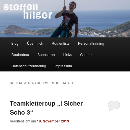
Zum
Zum
Kletterer – Routenbauer – Trainer
Inhalt
sekundären
wechseln
Inhalt
wechseln
Steffen Hilger
Hauptmenü
Blog
Über mich
Routenliste
Personaltraining
Routenbau
Sponsoren
Links
Galerie
Datenschutzerklärung
Impressum
SCHLAGWORT-ARCHIVE:
MODERATOR
Teamklettercup „I Sicher
Scho 3“
Veröffentlicht am
18. November 2013