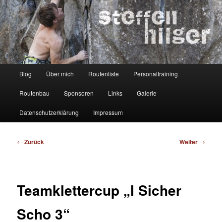
Zum
Kletterer – Routenbauer – Trainer
Inhalt
wechseln
Steffen Hilger
Hauptmenü
Blog
Über mich
Routenliste
Personaltraining
Routenbau
Sponsoren
Links
Galerie
Datenschutzerklärung
Impressum
Beitragsnavigation
←
Zurück
Weiter
→
Teamklettercup „I Sicher
Scho 3“