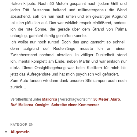
Haken klippte. Nach 50 Metern gespannt nach jedem Griff und
jeden Tritt Ausschau haltend und millimetergenau die Wand
absuchend, sah ich nun nach unten und ein gewaltiger Abgrund
tat sich plötzlich auf. Das war wirklich respekteinflößend, sodass
ich die rote Sonne, die gerade über dem Strand von Palma
unterging, garnicht richtig genießen konnte.
Ich wollte nur noch runter! Doch das ging garnicht so schnell,
denn aufgrund der Routenlänge musste ich an einem
Zwischenstand nochmal abseilen. In völliger Dunkelheit stand
ich, mental komplett am Ende, neben Martin und war einfach nur
stolz. Diese Onsightbegehung war beim Kletttern für mich bis
jetzt das Aufregendste und hat mich psychisch voll gefordert.
Zum Auto fanden wir dann dank unseren Stirnlampen auch noch
zurück…
Veröffentlicht unter
Mallorca
|
Verschlagwortet mit
50 Meter
,
Alaro
,
Buf
,
Mallorca
,
Onsight
|
Schreibe einen Kommentar
KATEGORIEN
Allgemein