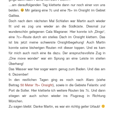
…am darauffolgenden Tag kletterte dann nur noch einer von uns
beiden.
Mir gelang eine 7c und eine 7b+ im Onsight im Gebiet
Galilea.
Doch nach dem nächsten Mal Schlafen war Martin auch wieder
fit und es zog uns wieder an die Südküste. Diesmal zur
wunderschön gelegenen Cala Magraner. Hier konnte ich „Dingo“,
eine 7c+-Route durch ein steiles Dach im Onsight klettern. Das
ist bis jetzt meine schwerste Onsightbegehung! Auch Martin
konnte seine bisherigen Routen mit dieser toppen. Und es kam
für mich auch noch eine 8a dazu. Der anspruchsvollste Zug in
„One move wonder“ war ein Sprung an eine Leiste im steilen
Überhang!
Das Wasser war hier sogar warm genug zum Baden. Und das am
6. Dezember!
In den restlichen Tagen ging es noch nach Alaro (siehe
Beitrag
50 Meter 7b+ Onsight
), sowie in die Gebiete Felanitx und
Port de Soller. Hier kletterte ich weitere Routen bis 7c. Und dann
stiegen wir auch schon wieder ins Flugzeug in Richtung
München.
Zu sagen bleibt: Danke Martin, es war ein richtig geiler Urlaub!