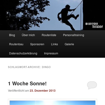
Zum
Zum
Kletterer – Routenbauer – Trainer
Inhalt
sekundären
wechseln
Inhalt
wechseln
Steffen Hilger
Hauptmenü
Blog
Über mich
Routenliste
Personaltraining
Routenbau
Sponsoren
Links
Galerie
Datenschutzerklärung
Impressum
SCHLAGWORT-ARCHIVE:
DINGO
1 Woche Sonne!
Veröffentlicht am
23. Dezember 2013