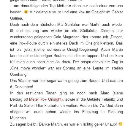
…am darauffolgenden Tag kletterte dann nur noch einer von uns
beiden.
Mir gelang eine 7c und eine 7b+ im Onsight im Gebiet
Galilea.
Doch nach dem nächsten Mal Schlafen war Martin auch wieder
fit und es zog uns wieder an die Südküste. Diesmal zur
wunderschön gelegenen Cala Magraner. Hier konnte ich „Dingo“,
eine 7c+-Route durch ein steiles Dach im Onsight klettern. Das
ist bis jetzt meine schwerste Onsightbegehung! Auch Martin
konnte seine bisherigen Routen mit dieser toppen. Und es kam
für mich auch noch eine 8a dazu. Der anspruchsvollste Zug in
„One move wonder“ war ein Sprung an eine Leiste im steilen
Überhang!
Das Wasser war hier sogar warm genug zum Baden. Und das am
6. Dezember!
In den restlichen Tagen ging es noch nach Alaro (siehe
Beitrag
50 Meter 7b+ Onsight
), sowie in die Gebiete Felanitx und
Port de Soller. Hier kletterte ich weitere Routen bis 7c. Und dann
stiegen wir auch schon wieder ins Flugzeug in Richtung
München.
Zu sagen bleibt: Danke Martin, es war ein richtig geiler Urlaub!