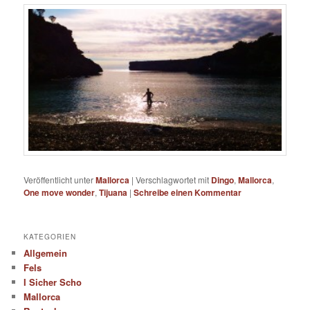
Veröffentlicht unter
Mallorca
|
Verschlagwortet mit
Dingo
,
Mallorca
,
One move wonder
,
Tijuana
|
Schreibe einen Kommentar
KATEGORIEN
Allgemein
Fels
I Sicher Scho
Mallorca