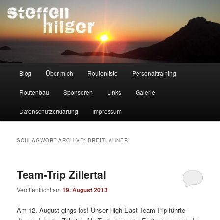
Zum
Zum
Kletterer – Routenbauer – Trainer
Inhalt
sekundären
wechseln
Inhalt
wechseln
Steffen Hilger
Hauptmenü
Blog
Über mich
Routenliste
Personaltraining
Routenbau
Sponsoren
Links
Galerie
Datenschutzerklärung
Impressum
SCHLAGWORT-ARCHIVE:
BREITLAHNER
Team-Trip Zillertal
Veröffentlicht am
19. August 2013
Am 12. August gings los! Unser High-East Team-Trip führte