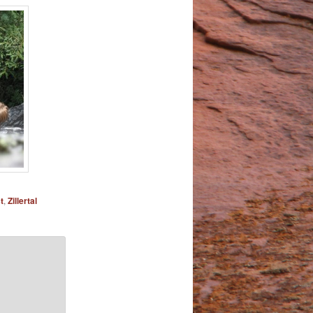
t
,
Zillertal