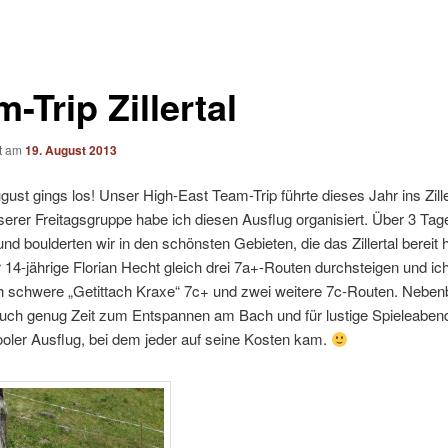
-Trip Zillertal
ht am
19. August 2013
ust gings los! Unser High-East Team-Trip führte dieses Jahr ins Zille
serer Freitagsgruppe habe ich diesen Ausflug organisiert. Über 3 Ta
 und boulderten wir in den schönsten Gebieten, die das Zillertal bereit h
 14-jährige Florian Hecht gleich drei 7a+-Routen durchsteigen und ich 
ch schwere „Getittach Kraxe“ 7c+ und zwei weitere 7c-Routen. Nebenb
 auch genug Zeit zum Entspannen am Bach und für lustige Spieleaben
ooler Ausflug, bei dem jeder auf seine Kosten kam.