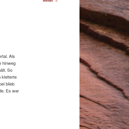
Weiter
→
rtal. Als
ge hinweg
ält. So
kletterte
ei blieb
de. Es war