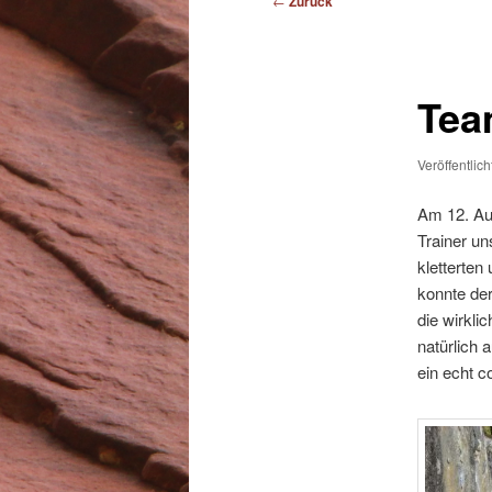
←
Zurück
Team
Veröffentlic
Am 12. Aug
Trainer un
kletterten
konnte der
die wirkli
natürlich
ein echt c