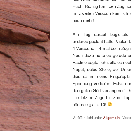
Puuh! Richtig hart, den Zug n
Im zweiten Versuch kam ich al
nach mehr!
Am Tag darauf begleitete m
anderes geplant hatte. Vielen 
4 Versuche – 4-mal beim Zug i
Noch dazu hatte es gerade a
Pauline sagte, ich solle es no
Nagut, selbe Stelle, der Unte
diesmal in meine Fingerspitz
Spannung verlieren! Füße du
den guten Griff verlängern!“ 
Die letzten Züge bis zum Top 
nächste glatte 10!
Veröffentlicht unter
Allgemein
|
Versc