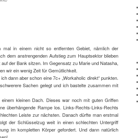
WAND
mal in einem nicht so entfernten Gebiet, nämlich der
ach dem anstrengenden Aufstieg zum Hauptsektor blieben
t auf der Bank sitzen. Im Gegensatz zu Marie und Natasha,
ten wir ein wenig Zeit für Gemütlichkeit.
 ich dann aber schon eine 7c+ „Workaholic direkt“ punkten.
 schwerere Sachen gelegt und ich bastelte zusammen mit
zu einem kleinen Dach. Dieses war noch mit guten Griffen
eine überhängende Rampe los. Links-Rechts-Links-Rechts
chlechten Leiste zur nächsten. Danach dürfte man erstmal
olgt der Schlüsselzug weit in einen schlechten Untergriff
nung im kompletten Körper gefordert. Und dann natürlich
sen!