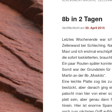
SCHLAGWORT-ARCHIVE:
ZELLER
8b in 2 Tagen
Veröffentlicht am
30. April 2015
Letztes Wochenende war ich 
Zellerwand bei Schleching. N
Maxi und ich erstmal erschöpf
die sofort loskletterten, brauch
Ein paar Routen später konnte
Somit war der Grundstein für
Martin an der 8b „Moskito“.
Eine leichte Platte zog bis 
bestückt, aber danach ging 
patscht man hier von einer s
platt sein, aber genau dann f
hinein. Hier ist enorme Span
noch zum nächsten Griff auflö