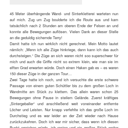
45 Meter überhängende Wand- und Sinterkletterei warteten nun
auf mich. Zug um Zug boulderte ich die Route aus und kam
tatsächlich nach 2 Stunden am oberen Ende der Felsen an und
konnte alle Bewegungen auflösen. Vielen Dank an dieser Stelle
an die geduldig sichernde Terry!
Damit hatte ich nun wirklich nicht gerechnet. Mein Motto lautet
nämlich: „Wenn ich alle Züge hinkriege, dann kann ich das auch
durchsteigen.“ Die Züge an sich waren nicht soo superschwer für
mich und auch die Griffe nicht so extrem klein, wie man sie im
elften Grad erwarten würde. Doch einen Haken gab es – es waren
150 dieser Züge in der ganzen Tour…
Zwei Tage hatte ich noch, und ich versuchte die erste schwere
Passage von einem guten Schüttler bis zu dem großen Loch in
Wandmitte am Stück zu klettern. Das allein waren schon 25
Bewegungen ohne Pause in steilem Gelände. Zuerst kräftiges
„Sintergeballer“ und anschließend weit voneinander entfernte
Löcher und Leisten. Nur knapp verfehlte ich das große Loch im
Durchstieg und es war leider an der Zeit wieder nach Hause
zurückzukehren. Doch ich war mir sicher, dass wenn ich diesen
Punkt erreichen würde, ich rasten und ein großes Stück weiter