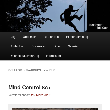
Zum
Zum
Kletterer – Routenbauer – Trainer
Inhalt
sekundären
wechseln
Inhalt
wechseln
Steffen Hilger
Hauptmenü
Blog
Über mich
Routenliste
Personaltraining
Routenbau
Sponsoren
Links
Galerie
Datenschutzerklärung
Impressum
SCHLAGWORT-ARCHIVE:
VW BUS
Mind Control 8c+
Veröffentlicht am
28. März 2019