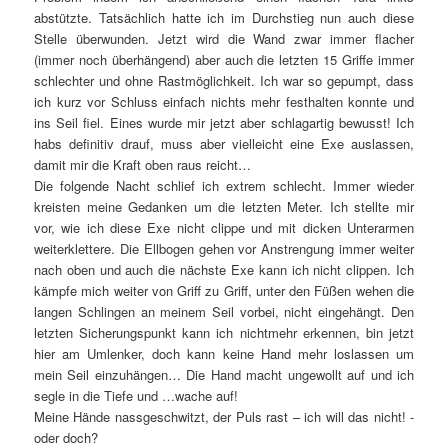
abstützte. Tatsächlich hatte ich im Durchstieg nun auch diese
Stelle überwunden. Jetzt wird die Wand zwar immer flacher
(immer noch überhängend) aber auch die letzten 15 Griffe immer
schlechter und ohne Rastmöglichkeit. Ich war so gepumpt, dass
ich kurz vor Schluss einfach nichts mehr festhalten konnte und
ins Seil fiel. Eines wurde mir jetzt aber schlagartig bewusst! Ich
habs definitiv drauf, muss aber vielleicht eine Exe auslassen,
damit mir die Kraft oben raus reicht…
Die folgende Nacht schlief ich extrem schlecht. Immer wieder
kreisten meine Gedanken um die letzten Meter. Ich stellte mir
vor, wie ich diese Exe nicht clippe und mit dicken Unterarmen
weiterklettere. Die Ellbogen gehen vor Anstrengung immer weiter
nach oben und auch die nächste Exe kann ich nicht clippen. Ich
kämpfe mich weiter von Griff zu Griff, unter den Füßen wehen die
langen Schlingen an meinem Seil vorbei, nicht eingehängt. Den
letzten Sicherungspunkt kann ich nichtmehr erkennen, bin jetzt
hier am Umlenker, doch kann keine Hand mehr loslassen um
mein Seil einzuhängen… Die Hand macht ungewollt auf und ich
segle in die Tiefe und …wache auf!
Meine Hände nassgeschwitzt, der Puls rast – ich will das nicht! -
oder doch?