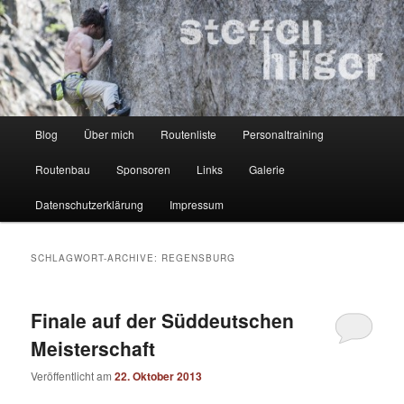
Zum
Zum
Kletterer – Routenbauer – Trainer
Inhalt
sekundären
wechseln
Inhalt
wechseln
Steffen Hilger
Hauptmenü
Blog
Über mich
Routenliste
Personaltraining
Routenbau
Sponsoren
Links
Galerie
Datenschutzerklärung
Impressum
SCHLAGWORT-ARCHIVE:
REGENSBURG
Finale auf der Süddeutschen
Meisterschaft
Veröffentlicht am
22. Oktober 2013