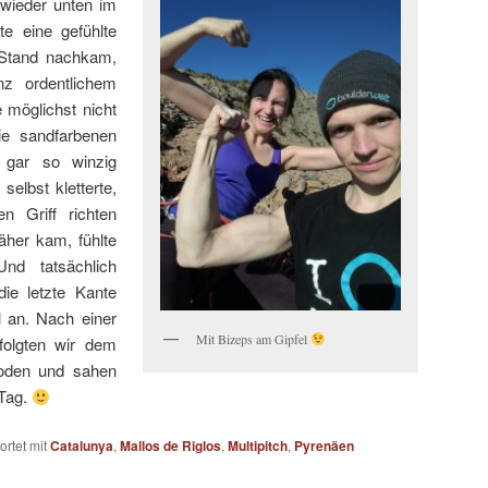
 wieder unten im
te eine gefühlte
 Stand nachkam,
nz ordentlichem
 möglichst nicht
e sandfarbenen
 gar so winzig
selbst kletterte,
 Griff richten
her kam, fühlte
nd tatsächlich
die letzte Kante
 an. Nach einer
Mit Bizeps am Gipfel
folgten wir dem
oden und sahen
 Tag.
rtet mit
Catalunya
,
Mallos de Riglos
,
Multipitch
,
Pyrenäen