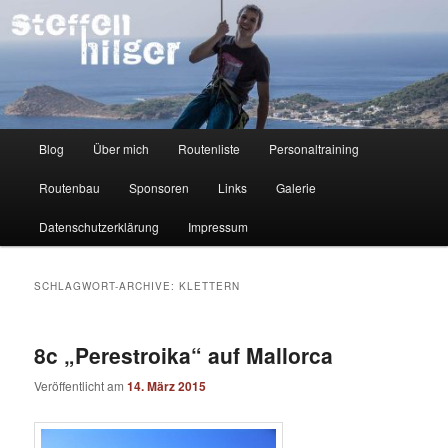
Zum
Zum
Kletterer – Routenbauer – Trainer
Inhalt
sekundären
wechseln
Inhalt
wechseln
Steffen Hilger
Hauptmenü
Blog
Über mich
Routenliste
Personaltraining
Routenbau
Sponsoren
Links
Galerie
Datenschutzerklärung
Impressum
SCHLAGWORT-ARCHIVE:
KLETTERN
8c „Perestroika“ auf Mallorca
Veröffentlicht am
14. März 2015