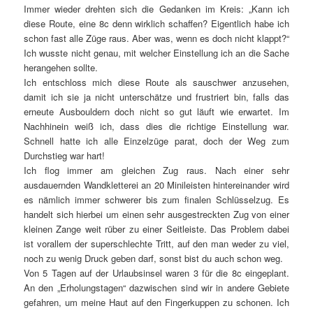
Immer wieder drehten sich die Gedanken im Kreis: „Kann ich
diese Route, eine 8c denn wirklich schaffen? Eigentlich habe ich
schon fast alle Züge raus. Aber was, wenn es doch nicht klappt?“
Ich wusste nicht genau, mit welcher Einstellung ich an die Sache
herangehen sollte.
Ich entschloss mich diese Route als sauschwer anzusehen,
damit ich sie ja nicht unterschätze und frustriert bin, falls das
erneute Ausbouldern doch nicht so gut läuft wie erwartet. Im
Nachhinein weiß ich, dass dies die richtige Einstellung war.
Schnell hatte ich alle Einzelzüge parat, doch der Weg zum
Durchstieg war hart!
Ich flog immer am gleichen Zug raus. Nach einer sehr
ausdauernden Wandkletterei an 20 Minileisten hintereinander wird
es nämlich immer schwerer bis zum finalen Schlüsselzug. Es
handelt sich hierbei um einen sehr ausgestreckten Zug von einer
kleinen Zange weit rüber zu einer Seitleiste. Das Problem dabei
ist vorallem der superschlechte Tritt, auf den man weder zu viel,
noch zu wenig Druck geben darf, sonst bist du auch schon weg.
Von 5 Tagen auf der Urlaubsinsel waren 3 für die 8c eingeplant.
An den „Erholungstagen“ dazwischen sind wir in andere Gebiete
gefahren, um meine Haut auf den Fingerkuppen zu schonen. Ich