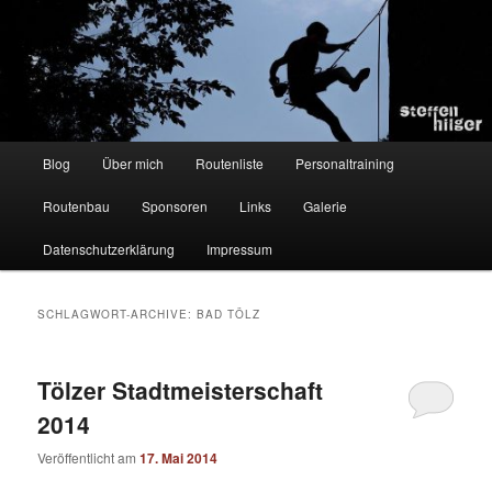
Zum
Zum
Kletterer – Routenbauer – Trainer
Inhalt
sekundären
wechseln
Inhalt
wechseln
Steffen Hilger
Hauptmenü
Blog
Über mich
Routenliste
Personaltraining
Routenbau
Sponsoren
Links
Galerie
Datenschutzerklärung
Impressum
SCHLAGWORT-ARCHIVE:
BAD TÖLZ
Tölzer Stadtmeisterschaft
2014
Veröffentlicht am
17. Mai 2014