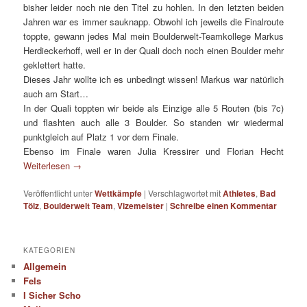
bisher leider noch nie den Titel zu hohlen. In den letzten beiden
Jahren war es immer sauknapp. Obwohl ich jeweils die Finalroute
toppte, gewann jedes Mal mein Boulderwelt-Teamkollege Markus
Herdieckerhoff, weil er in der Quali doch noch einen Boulder mehr
geklettert hatte.
Dieses Jahr wollte ich es unbedingt wissen! Markus war natürlich
auch am Start…
In der Quali toppten wir beide als Einzige alle 5 Routen (bis 7c)
und flashten auch alle 3 Boulder. So standen wir wiedermal
punktgleich auf Platz 1 vor dem Finale.
Ebenso im Finale waren Julia Kressirer und Florian Hecht
Weiterlesen
→
Veröffentlicht unter
Wettkämpfe
|
Verschlagwortet mit
Athletes
,
Bad
Tölz
,
Boulderwelt Team
,
Vizemeister
|
Schreibe einen Kommentar
KATEGORIEN
Allgemein
Fels
I Sicher Scho