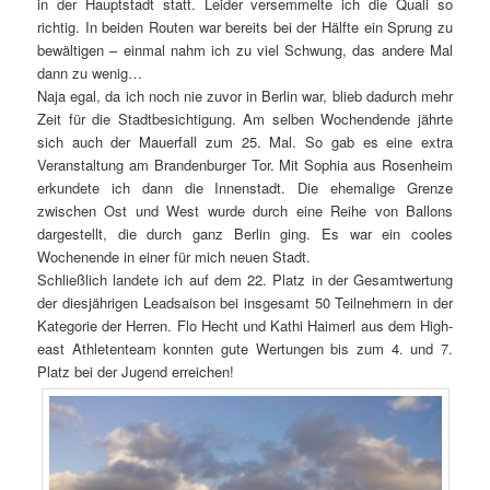
in der Hauptstadt statt. Leider versemmelte ich die Quali so
richtig. In beiden Routen war bereits bei der Hälfte ein Sprung zu
bewältigen – einmal nahm ich zu viel Schwung, das andere Mal
dann zu wenig…
Naja egal, da ich noch nie zuvor in Berlin war, blieb dadurch mehr
Zeit für die Stadtbesichtigung. Am selben Wochendende jährte
sich auch der Mauerfall zum 25. Mal. So gab es eine extra
Veranstaltung am Brandenburger Tor. Mit Sophia aus Rosenheim
erkundete ich dann die Innenstadt. Die ehemalige Grenze
zwischen Ost und West wurde durch eine Reihe von Ballons
dargestellt, die durch ganz Berlin ging. Es war ein cooles
Wochenende in einer für mich neuen Stadt.
Schließlich landete ich auf dem 22. Platz in der Gesamtwertung
der diesjährigen Leadsaison bei insgesamt 50 Teilnehmern in der
Kategorie der Herren. Flo Hecht und Kathi Haimerl aus dem High-
east Athletenteam konnten gute Wertungen bis zum 4. und 7.
Platz bei der Jugend erreichen!