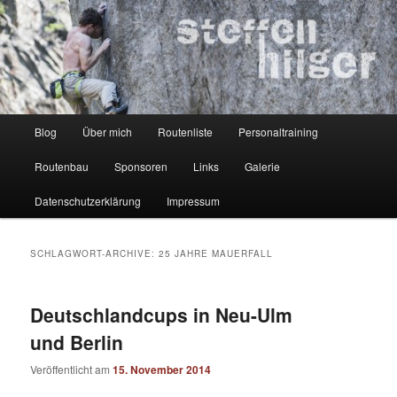
Zum
Zum
Kletterer – Routenbauer – Trainer
Inhalt
sekundären
wechseln
Inhalt
wechseln
Steffen Hilger
Hauptmenü
Blog
Über mich
Routenliste
Personaltraining
Routenbau
Sponsoren
Links
Galerie
Datenschutzerklärung
Impressum
SCHLAGWORT-ARCHIVE:
25 JAHRE MAUERFALL
Deutschlandcups in Neu-Ulm
und Berlin
Veröffentlicht am
15. November 2014