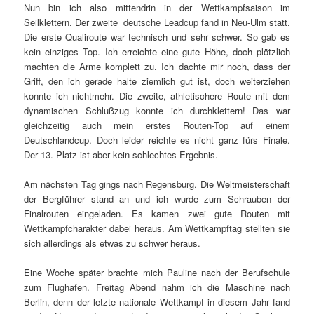
Nun bin ich also mittendrin in der Wettkampfsaison im
Seilklettern. Der zweite deutsche Leadcup fand in Neu-Ulm statt.
Die erste Qualiroute war technisch und sehr schwer. So gab es
kein einziges Top. Ich erreichte eine gute Höhe, doch plötzlich
machten die Arme komplett zu. Ich dachte mir noch, dass der
Griff, den ich gerade halte ziemlich gut ist, doch weiterziehen
konnte ich nichtmehr. Die zweite, athletischere Route mit dem
dynamischen Schlußzug konnte ich durchklettern! Das war
gleichzeitig auch mein erstes Routen-Top auf einem
Deutschlandcup. Doch leider reichte es nicht ganz fürs Finale.
Der 13. Platz ist aber kein schlechtes Ergebnis.
Am nächsten Tag gings nach Regensburg. Die Weltmeisterschaft
der Bergführer stand an und ich wurde zum Schrauben der
Finalrouten eingeladen. Es kamen zwei gute Routen mit
Wettkampfcharakter dabei heraus. Am Wettkampftag stellten sie
sich allerdings als etwas zu schwer heraus.
Eine Woche später brachte mich Pauline nach der Berufschule
zum Flughafen. Freitag Abend nahm ich die Maschine nach
Berlin, denn der letzte nationale Wettkampf in diesem Jahr fand