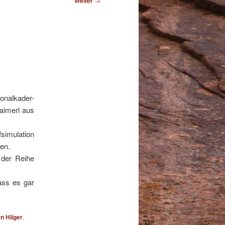
Weiter
→
onalkader-
Haimerl aus
simulation
en.
 der Reihe
ass es gar
en Hilger
.