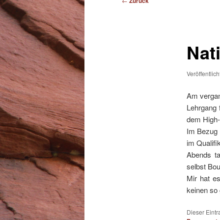
←
Zurück
Nat
Veröffentlic
Am vergan
Lehrgang f
dem High-
Im Bezug 
im Qualifi
Abends ta
selbst Bou
Mir hat e
keinen so 
Dieser Eintr