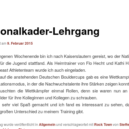
ionalkader-Lehrgang
ht am
9. Februar 2015
genen Wochenende bin ich nach Kaiserslautern gereist, wo der Nati
ür die Jugend stattfand. Als Heimtrainer von Flo Hecht und Kathi 
east Athletenteam wurde ich auch eingeladen.
auf die anstehenden Deutschen Bouldercups gab es eine Wettkampf
kationsmodus, in der die Nachwuchstalente ihre Stärken zeigen konnt
uschten die Wettkämpfer einmal Rollen, denn sie waren nun an
lder für ihre Kolleginnen und Kollegen zu schrauben.
s sehr viel Spaß gemacht und ich fand es interessant zu sehen, d
großen Unterschied zu meinem Training gibt.
ag wurde veröffentlicht in
Allgemein
und verschlagwortet mit
Rock Town
von
Steff