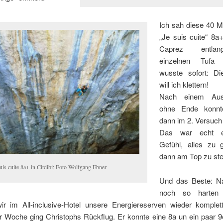
Ich sah diese 40 M
„Je suis cuite“ 8a
Caprez entl
einzelnen Tufa
wusste sofort: D
will ich klettern!
Nach einem Ausd
ohne Ende konnt
dann im 2. Versuch
Das war echt ei
Gefühl, alles zu
dann am Top zu st
uis cuite 8a+ in Citdibi; Foto Wolfgang Ebner
Und das Beste: N
noch so harten K
ir im All-inclusive-Hotel unsere Energiereserven wieder komplett 
 Woche ging Christophs Rückflug. Er konnte eine 8a un ein paar 9e