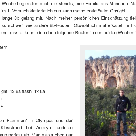
e Woche begleiteten mich die Mendls, eine Familie aus München. Ne
im 1. Versuch kletterte ich nun auch meine erste 8a im Onsight!
 lange 8b gelang mir. Nach meiner persönlichen Einschätzung fiel
t so schwer, wie andere 8b-Routen. Obwohl ich mal erkältet im H
iben musste, konnte ich doch folgende Routen in den beiden Wochen 
tern.
ight; 1x 8a flash; 1x 8a
c+
b+
gen Flammen“ in Olympos und der
 Kiesstrand bei Antalya rundeten
laub perfekt ab. Man muss eben nur