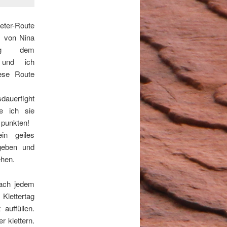
eter-Route
+ von Nina
ang dem
 und ich
iese Route
auerfight
e ich sie
 punkten!
n geiles
 geben und
ehen.
ach jedem
lettertag
auffüllen.
r klettern.