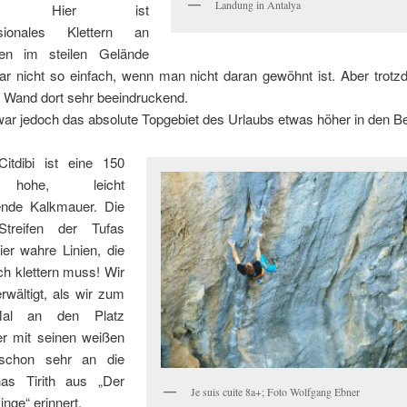
Landung in Antalya
fen. Hier ist
nsionales Klettern an
nen im steilen Gelände
ar nicht so einfach, wenn man nicht daran gewöhnt ist. Aber trotz
e Wand dort sehr beeindruckend.
war jedoch das absolute Topgebiet des Urlaubs etwas höher in den B
Citdibi ist eine 150
 hohe, leicht
ende Kalkmauer. Die
Streifen der Tufas
ier wahre Linien, die
ch klettern muss! Wir
rwältigt, als wir zum
Mal an den Platz
r mit seinen weißen
schon sehr an die
nas Tirith aus „Der
Je suis cuite 8a+; Foto Wolfgang Ebner
inge“ erinnert.