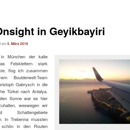
Onsight in Geyikbayiri
ht am
5. März 2016
in München der kalte
as Felsklettern stark
kte, flog ich zusammen
nem Boulderwelt-Team
hristoph Gabrysch in die
he Türkei nach Antalya.
allen Sonne war es hier
zuhalten, weswegen wir
end Schattengebiete
n. In Trebenna mussten
 schön in den Routen