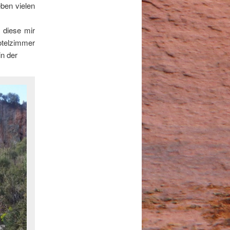
ben vielen
 diese mir
otelzimmer
in der