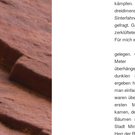
kämp
dreidime
Sinterfah
gefragt. G
zerklüftet
Für mich 
gelegen. 
Meter
überhäng
dunklen 
ergeben h
man einfa
waren übe
ersten 
kamen, de
Bäumen 
Stadt Mi
Herr der R