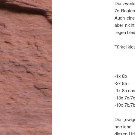
Die zweit
7c-Routen 
Auch eine
aber nich
liegen ble
Türkei klet
-1x 8b
-2x 8a+
-1x 8a ons
-13x 7c/7
-10x 7b/7
Die „ewi
herrliche
diesen Ur