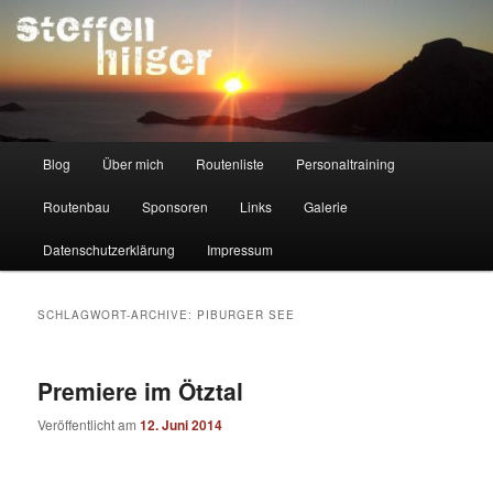
Zum
Zum
Kletterer – Routenbauer – Trainer
Inhalt
sekundären
wechseln
Inhalt
wechseln
Steffen Hilger
Hauptmenü
Blog
Über mich
Routenliste
Personaltraining
Routenbau
Sponsoren
Links
Galerie
Datenschutzerklärung
Impressum
SCHLAGWORT-ARCHIVE:
PIBURGER SEE
Premiere im Ötztal
Veröffentlicht am
12. Juni 2014